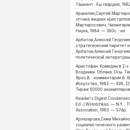
Ташкент : Еш гвардия, 1982(
Аракелян,Сергей Мартиро
оптика жидких кристаллов
Мартиросович, Чилингарян
Наука, 1984. — 360с. : ил.
Арбатов,Алексей Георгиев
стратегический паритет и
Арбатов,Алексей Георгиев
политической литературы,
Аристофан. Комедии в 2-х 
Всадники. Облака. Осы. Ти
Ярхо В. ; комментарии В. 
Искусство, 1983. — 438, [2
Тираж 50000 экземпляро
Reader's Digest Condensed 
Ed.:J.W.Hotchkiss. — N.Y. : 
Association, 1983. — 574p.
Арлазарова,Сима Михайло
социалистического разви