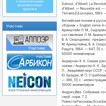
с ограниченными
Soboul, d'Albert. La Revolut
возможностями
d'Albert. — Nouvelle ed. — P
здоровья
Terrains;Ed.sociales, 1983.
Английская поэзия в русск
сборник = English verse in r
Участник
Аринштейн Л. М., Сидорина 
составление Л. М. Аринште
В. А. Скороденко ; предис
М. Аринштейна, В. А. Скор
Радуга, 1984. — 847, [1] с
50000 экземпляров
Андерсен Х. К. Сказки ра
сказки / Андерсен Х. К., Б
П. ; Академия наук СССР ;
Ю. Брауде, И. П. Стреблова
— 366, [1] с. : иллюстрации
10000 экземпляров
Андрич,Иво. Собрание сочи
серб.-хорв. Т.2.
Повести;Рассказы;Эссе;Ба