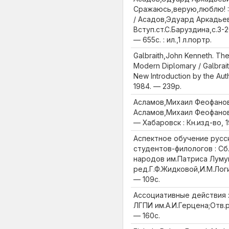
Сражаюсь,верую,люблю! :
/ Асадов,Эдуард Аркадьев
Вступ.ст.С.Баруздина,с.3-20
— 655с. : ил.,1 л.портр.
Galbraith,John Kenneth. The
Modern Diplomary / Galbrait
New Introduction by the Auth
1984. — 239p.
Асламов,Михаил Феофанови
Асламов,Михаил Феофанови
— Хабаровск : Кн.изд-во, 19
Аспектное обучение русс
студентов-филологов : Сб.
народов им.Патриса Лум
ред.Г.Ф.Жидковой,И.М.Логи
— 109с.
Ассоциативные действия : 
ЛГПИ им.А.И.Герцена;Отв.ре
— 160с.