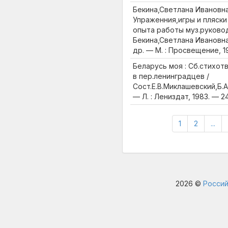
Бекина,Светлана Ивановна
Упраженния,игры и пляски
опыта работы муз.руковод
Бекина,Светлана Ивановна 
др. — М. : Просвещение, 19
Беларусь моя : Сб.стихот
в пер.ленинградцев /
Сост.Е.В.Миклашевский,Б.
— Л. : Лениздат, 1983. — 240
1
2
...
2026 ©
Россий