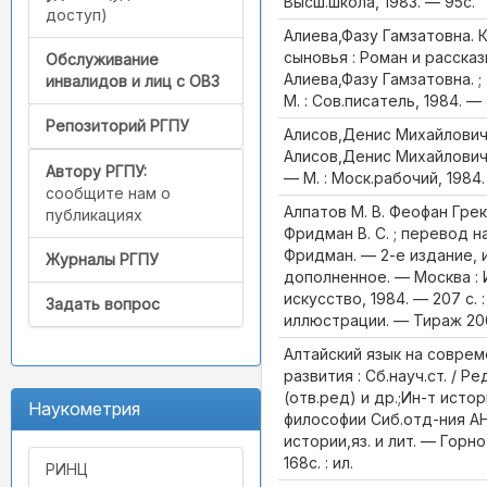
Высш.школа, 1983. — 95с.
доступ)
Алиева,Фазу Гамзатовна. 
сыновья : Роман и рассказы
Обслуживание
Алиева,Фазу Гамзатовна. ;
инвалидов и лиц с ОВЗ
М. : Сов.писатель, 1984. — 
Репозиторий РГПУ
Алисов,Денис Михайлович.
Алисов,Денис Михайлович.
Автору РГПУ:
— М. : Моск.рабочий, 1984.
сообщите нам о
Алпатов М. В. Феофан Грек 
публикациях
Фридман В. С. ; перевод на
Фридман. — 2-е издание, 
Журналы РГПУ
дополненное. — Москва :
искусство, 1984. — 207 с.
Задать вопрос
иллюстрации. — Тираж 20
Алтайский язык на соврем
развития : Сб.науч.ст. / Р
(отв.ред) и др.;Ин-т исто
Наукометрия
философии Сиб.отд-ния АН
истории,яз. и лит. — Горно-
168с. : ил.
РИНЦ