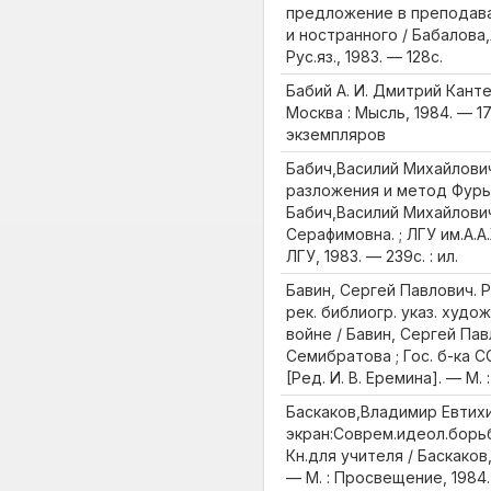
предложение в преподава
и ностранного / Бабалова
Рус.яз., 1983. — 128с.
Бабий А. И. Дмитрий Канте
Москва : Мысль, 1984. — 1
экземпляров
Бабич,Василий Михайлови
разложения и метод Фурье
Бабич,Василий Михайлови
Серафимовна. ; ЛГУ им.А.А
ЛГУ, 1983. — 239с. : ил.
Бавин, Сергей Павлович. Р
рек. библиогр. указ. худож
войне / Бавин, Сергей Павло
Семибратова ; Гос. б-ка СС
[Ред. И. В. Еремина]. — М. :
Баскаков,Владимир Евтих
экран:Соврем.идеол.борьб
Кн.для учителя / Баскако
— М. : Просвещение, 1984. 