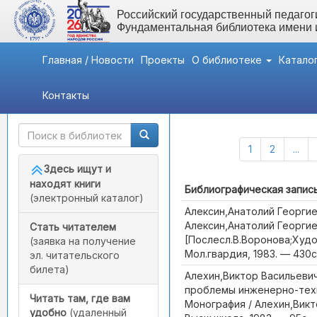
Российский государственный педагоги
Фундаментальная библиотека имени
Главная / Новости
Проекты
О библиотеке
Катало
Контакты
Быстрый доступ
Каталог (Всего записей:
1
2
...
Здесь ищут и
находят книги
Библиографическая запис
(электронный каталог)
Алексин,Анатолий Георгие
Алексин,Анатолий Георгиев
Стать читателем
[Послесл.В.Воронова;Худож
(заявка на получение
Мол.гвардия, 1983. — 430с. 
эл. читательского
билета)
Алехин,Виктор Васильеви
проблемы инженерно-техн
Читать там, где вам
Монография / Алехин,Викто
удобно
(удаленный