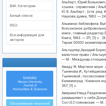
Альберт, Юрий Волькович
ВАК. Категории
ссылка : справочник / Аль
Ю. В. Альберт ; [отв. ред. И
Белый список
Наукова думка, 1983. — 247, 
Альманах библиофила. Выпу
RSCI
Всесоюзное добровольно
книги ; главный редактор Е
Вся информация для
Книга, 1983. — 311, [1] с. :
авторов
Тираж 50000 экземпляро
Альтшулер,Аркадий Бори
валютное право / Альтшу
— М. : Междунар.отношени
Амаду Ж. Мертвое море : 
Тынянова И., Кутейщикова 
Тыняновой ; послесловие 
Известия
Izvestia:
Калининград : Книжное из
Российского государственного
Herzen University
367, [1] с.
педагогического университета
Journal of
Humanities & Sciences
им. А.И. Герцена
Америка:Улица Разделени
размышляют о себе.Докум.
Сост.Е.Стояновская. — М. :
Обслуживание читателей