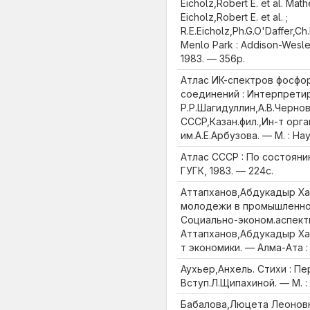
Eicholz,Robert E. et al. Mat
Eicholz,Robert E. et al. ;
R.E.Eicholz,Ph.G.O'Daffer,C
Menlo Park : Addison-Wesle
1983. — 356p.
Атлас ИК-спектров фосфо
соединений : Интерпретир
Р.Р.Шагидуллин,А.В.Черно
СССР,Казан.фил.,Ин-т орга
им.А.Е.Арбузова. — М. : Наук
Атлас СССР : По состоянию 
ГУГК, 1983. — 224с.
Аттапханов,Абдукадыр Ха
молодежи в промышленнос
Социально-эконом.аспект
Аттапханов,Абдукадыр Хас
т экономики. — Алма-Ата : 
Аухьер,Анхель. Стихи : Пер
Вступ.Л.Щипахиной. — М. : 
Бабалова,Люцета Леонов