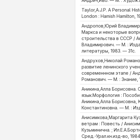
Андрич,Иво. — М. : Худож.л
Taylor,A.J.P. A Personal Hist
London : Hamish Hamilton, 
Андропов,Юрий Владимиро
Маркса и некоторые вопр
строительства в СССР / 
Владимирович. — М. : Изд
литературы, 1983. — 31с.
Андрухов,Николай Роман
развитие ленинского учен
современнном этапе / Ан
Романович. — М. : Знание, 
Аникина,Алла Борисовна.
язык.Морфология : Пособие
Аникина,Алла Борисовна, 
Константиновна. — М. : Изд
Анисимкова,Маргарита Ку
ветрам : Повесть / Аниси
Кузьминична. ; Ил.Е.А.Бор
Сред.-Урал.кн.изд-во, 1984.