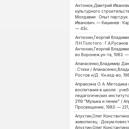
Антонюк,Дмитрий Иванов
культурного строительст
Молдавии : Опыт парт.рук
Иванович. — Кишинев : Ка
— 43с.
Антюхин,Георгий Владими
Л.Н.Толстого : Г.А.Русанов
Антюхин,Георгий Владими
во Воронеж.ун-та, 1983. — 2
Апанасенко,Владимир Дан
: Стихи / Апанасенко,Вла
Ростов н/Д : Кн.изд-во, 198
Апраксина О. А. Методика
воспитания в школе : уче
педагогических институт
2119 "Музыка и пение" / Ап
Просвещение, 1983. — 221, 
Апухтин,Олег Константин
живописец : Докум.повест
Апухтин,Олег Константинов