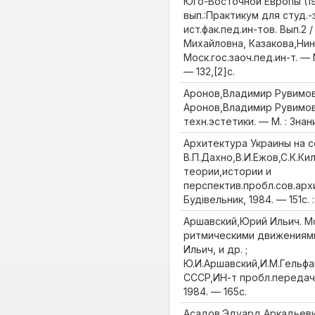
Юго-Восточной Европы (194
вып.:Практикум для студ.-
ист.фак.пед.ин-тов. Вып.2
Михайловна, Казакова,Нина
Моск.гос.заоч.пед.ин-т. — 
— 132,[2]с.
Аронов,Владимир Рувимови
Аронов,Владимир Рувимов
техн.эстетики. — М. : Знан
Архитектура Украины на 
В.П.Дахно,В.И.Ежов,С.К.Ки
теории,истории и
перспектив.пробл.сов.арх
Будiвельник, 1984. — 151с. : 
Аршавский,Юрий Ильич. М
ритмическими движениями
Ильич, и др. ;
Ю.И.Аршавский,И.М.Гельфа
СССР,ИН-т пробл.передачи
1984. — 165с.
Асадов,Эдуард Аркадьеви