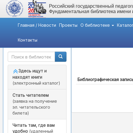
Российский государственный педагоги
Фундаментальная библиотека имени
Главная / Новости
Проекты
О библиотеке
Катало
Контакты
Быстрый доступ
Каталог (Всего записей:
Здесь ищут и
находят книги
Библиографическая запис
(электронный каталог)
Стать читателем
(заявка на получение
эл. читательского
билета)
Читать там, где вам
удобно
(удаленный