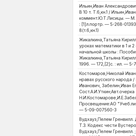
Ильин,Иван Александрович
В 10 т. Т.6,кн.1 / Ильин,Ив
коммент.Ю.Т.Лисицы. — М. : 
: [1]л.портр. — 5-268-0139
8(т.6,кн.1)
Жикалкина,Татьяна Кирилл
уроках математики в 1 и 
начальной школы : Пособи
Жикалкина,Татьяна Кирилло
1996. — 172,[2]с. : ил. — 5
Костомаров,Николай Ивано
нравах русского народа /
Иванович, Забелин,Иван Ег
Сост.А.И.Уткин;Авт.очерка
Н.И.Костомарове,И.Е.Забел
Просвещение:АО "Учеб.лит.",
— 5-09-007560-3
Вудхауз,Пелем Гренвилл. Дж
Т.3. Кодекс чести Вустер
Вудхауз,Пелем Гренвилл. ;