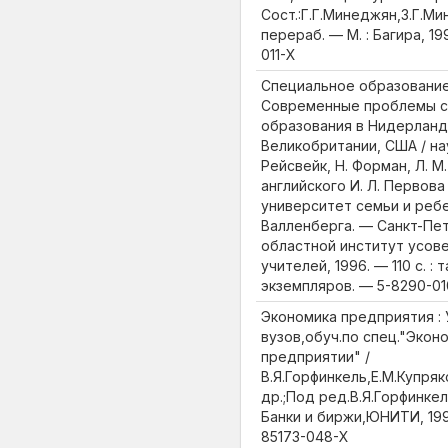
Сост.:Г.Г.Минеджян,З.Г.Ми
перераб. — М. : Багира, 19
011-Х
Специальное образование
Современные проблемы с
образования в Нидерланд
Великобритании, США / на
Рейсвейк, Н. Форман, Л. М
английского И. Л. Первов
университет семьи и реб
Валленберга. — Санкт-Пет
областной институт усов
учителей, 1996. — 110 с. :
экземпляров. — 5-8290-0
Экономика предприятия : 
вузов,обуч.по спец."Эконо
предприятии" /
В.Я.Горфинкель,Е.М.Купряк
др.;Под ред.В.Я.Горфинкеля
Банки и биржи,ЮНИТИ, 1996.
85173-048-Х