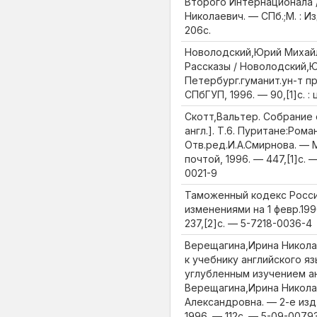
Второго Интернационала 
Николаевич. — СПб.;М. : И
206с.
Новолодский,Юрий Михайло
Рассказы / Новолодский,Ю
Петербург.гуманит.ун-т п
СПбГУП, 1996. — 90,[1]с. :
Скотт,Вальтер. Собрание с
англ.]. Т.6. Пуритане:Рома
Отв.ред.И.А.Смирнова. — М
почтой, 1996. — 447,[1]с. 
0021-9
Таможенный кодекс Росси
изменениями на 1 февр.1996
237,[2]с. — 5-7218-0036-4
Верещагина,Ирина Николае
к учебнику английского яз
углубленным изучением ан
Верещагина,Ирина Никола
Александровна. — 2-е изд
1996. — 112с. — 5-09-0079