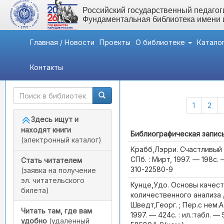
Российский государственный педагоги
Фундаментальная библиотека имени
Главная / Новости
Проекты
О библиотеке
Катало
Контакты
Быстрый доступ
Каталог (Всего записей:
1
2
Здесь ищут и
находят книги
Библиографическая запис
(электронный каталог)
Крабб,Лэрри. Счастливый 
СПб. : Мирт, 1997. — 198с.
Стать читателем
310-22580-9
(заявка на получение
эл. читательского
Кунце,Удо. Основы качест
билета)
количественного анализа 
Шведт,Георг. ; Пер.с нем.А
Читать там, где вам
1997. — 424с. : ил.:табл. —
удобно
(удаленный