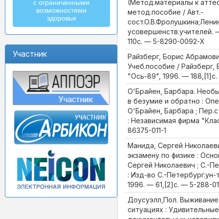
(Метод.материалы к аттес
с ограниченными
возможностями
метод.пособие / Авт.-
здоровья
сост.О.В.Фролушкина;Ленин
усовершенств.учителей. —
110с. — 5-8290-0092-Х
Участник
Райзберг, Борис Абрамови
Учеб.пособие / Райзберг, 
"Ось-89", 1996. — 188,[1]с
О'Брайен, Барбара. Необ
в безумие и обратно : Оп
О'Брайен, Барбара ; Пер.с
: Независимая фирма "Класс
86375-011-1
Манида, Сергей Николаеви
экзамену по физике : Осно
Сергей Николаевич ; С.-Пе
: Изд-во С.-Петербург.ун-т
1996. — 61,[2]с. — 5-288-0
Доусуэлл,Пол. Выживание
ситуациях : Удивительные