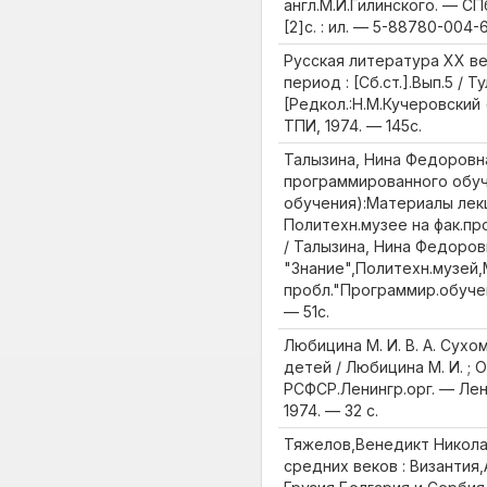
англ.М.И.Гилинского. — СПб
[2]с. : ил. — 5-88780-004-
Русская литература ХХ в
период : [Сб.ст.].Вып.5 / Т
[Редкол.:Н.М.Кучеровский (
ТПИ, 1974. — 145с.
Талызина, Нина Федоровн
программированного обуч
обучения):Материалы лек
Политехн.музее на фак.пр
/ Талызина, Нина Федоров
"Знание",Политехн.музей
пробл."Программир.обучени
— 51с.
Любицина М. И. В. А. Сухо
детей / Любицина М. И. ; 
РСФСР.Ленингр.орг. — Лен
1974. — 32 с.
Тяжелов,Венедикт Никола
средних веков : Византия