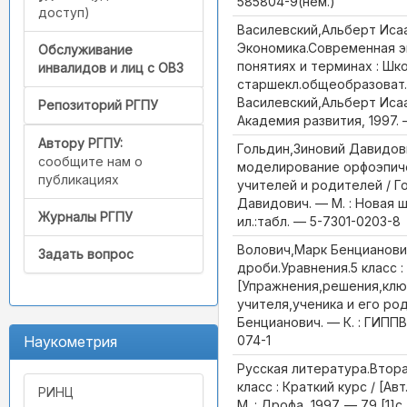
585804-9(нем.)
доступ)
Василевский,Альберт Иса
Экономика.Современная э
Обслуживание
понятиях и терминах : Шк
инвалидов и лиц с ОВЗ
старшекл.общеобразоват.ш
Василевский,Альберт Исаа
Репозиторий РГПУ
Академия развития, 1997.
Автору РГПУ:
Гольдин,Зиновий Давидов
сообщите нам о
моделирование орфоэпиче
публикациях
учителей и родителей / Г
Давидович. — М. : Новая шко
Журналы РГПУ
ил.:табл. — 5-7301-0203-8
Волович,Марк Бенцианови
Задать вопрос
дроби.Уравнения.5 класс :
[Упражнения,решения,клю
учителя,ученика и его ро
Бенцианович. — К. : ГИППВ,
074-1
Наукометрия
Русская литература.Втора
класс : Краткий курс / [Ав
РИНЦ
М. : Дрофа, 1997. — 79,[1]с