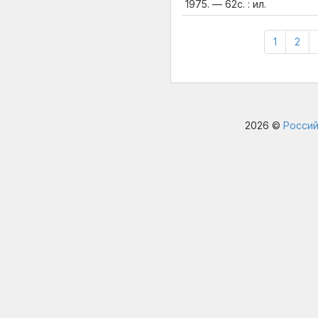
1975. — 62с. : ил.
1
2
2026 ©
Россий