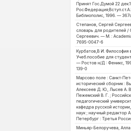
Принят Гос.Думой 22 дек.19
Рос.Федерация;Вступ.ст.А.
Библиополис, 1996. — 367с
Степанов, Сергей Сергее
словарь для родителей / 
Сергеевич. — М. : Academia
7695-0047-6
Курбатов,В И. Философия в
Учеб.пособие для студент
— Ростов н/Д : Феникс, 19
139-0
Марсово поле : Санкт-Пет
исторический сборник : Вып
Алексеев Д. Ю., Лысев А. В
Пежемский В. Г. ; Россий
педагогический университе
кафедра русской истории
наук ; научный редактор А
Петербург : Третья Россия, 
Миньяр-Белоручева, Алла