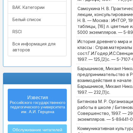
ВАК. Категории
Самоукина Н. В. Практичес
лекции, консультирование
Белый список
Н. В. — Москва : ИНТОР, 199
таблицы, [16] л. цветные
RSCI
5000 экземпляров. — 5-8
История древнего мира и 
Вся информация для
классы : Справ.материалы /
авторов
сост.Г.И.Годер,И.С.Свенцин
1997. — 125,[2]с. — 5-7107
Барышников, Михаил Никол
предпринимательство в Ро
взаимодействия в начале Х
Барышников, Михаил Никол
1997. — 232,[1]с.
Izvestia:
Битянова М. Р. Организац
Herzen University
работы в школе / Битянова
Journal of
Humanities & Sciences
Совершенство, 1997. — 297
экземпляров. — 5-89441-
Коммуникативная культура
Обслуживание читателей