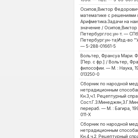
Осипов,Виктор Федорович
математике с решениями и
Арифметика.Задачи на на
значение / Осипов,Виктор 
Петербург.гос.ун-т. — СПб.
Петербург.ун-та;Изд-во "Уч
— 5-288-01661-5
Вольтер, Франсуа Мари. Ф
[Пер. с фр.] / Вольтер, Фр
философии. — М. : Наука, 19
013250-0
Сборник по народной мед
нетрадиционным способам л
Кн.3,ч.1. Рецептурный спра
Сост.Г.З.Минеджян,З.Г.Мин
перераб. — М. : Багира, 19
011-Х
Сборник по народной мед
нетрадиционным способам л
Кн.4,ч.2. Рецептурный спр