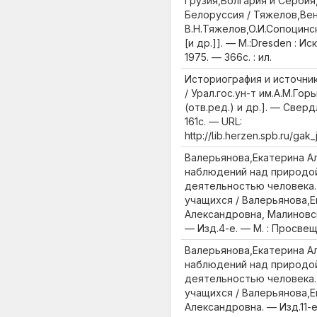
Грузия,Болгария и Сербия
Белоруссия / Тяжелов,Вен
В.Н.Тяжелов,О.И.Сопоцинск
[и др.]]. — М.:Dresden : Ис
1975. — 366с. : ил.
Историография и источник
/ Урал.гос.ун-т им.А.М.Гор
(отв.ред.) и др.]. — Сверд
161с. — URL:
http://lib.herzen.spb.ru/g
Валерьянова,Екатерина А
наблюдений над природой
деятельностью человека. 
учащихся / Валерьянова,
Александровна, Малиновс
— Изд.4-е. — М. : Просвеще
Валерьянова,Екатерина А
наблюдений над природой
деятельностью человека. 
учащихся / Валерьянова,
Александровна. — Изд.11-е