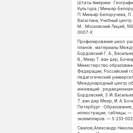
Штаты Америки : Географи
Культура / Миньяр-Белоруч
П. Миньяр-Белоручева, Л. 
Васютина; Учебный центр
М. : Московский Лицей, 1996
0007-Х
Профилирование школ: ра
планов : материалы Межд
Бордовский Г. А., Васильев
В., Меер Т. ван дер, Бочкар
Министерство образовани
Федерации, Российский г
педагогический университе
Международный центр об
инноваций ; редакционная к
Бордовский, З. И. Васильев
Т. ван дер Меер, И. А. Боч
Петербург : Образование, 19
иллюстрации, таблицы. —
экземпляров. — 5-233-002
Свалов,Александр Никола