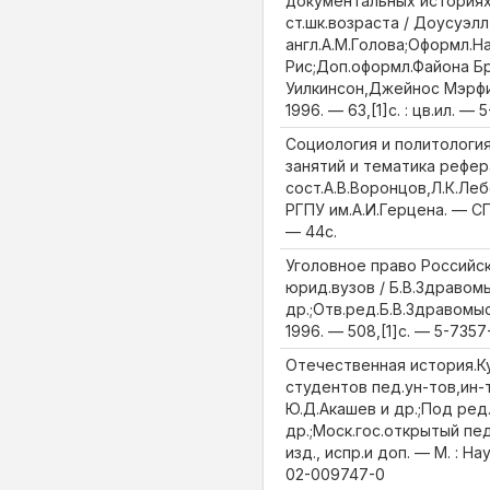
документальных историях
ст.шк.возраста / Доусуэлл,
англ.А.М.Голова;Оформл.
Рис;Доп.оформл.Файона Б
Уилкинсон,Джейнос Мэрфи,
1996. — 63,[1]c. : цв.ил. — 
Социология и политология
занятий и тематика рефер
сост.А.В.Воронцов,Л.К.Леб
РГПУ им.А.И.Герцена. — СП
— 44с.
Уголовное право Российск
юрид.вузов / Б.В.Здравом
др.;Отв.ред.Б.В.Здравомыс
1996. — 508,[1]с. — 5-7357
Отечественная история.Ку
студентов пед.ун-тов,ин-
Ю.Д.Акашев и др.;Под ред
др.;Моск.гос.открытый пед
изд., испр.и доп. — М. : Нау
02-009747-0