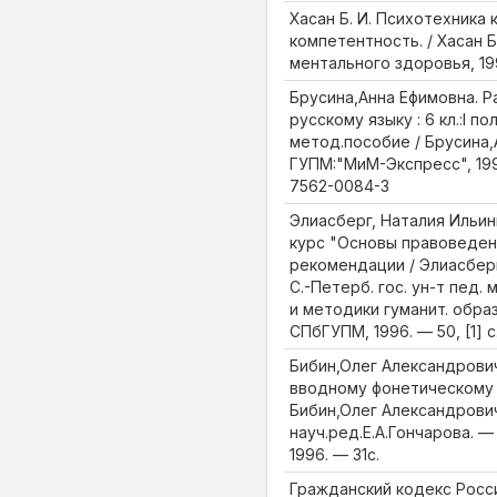
Хасан Б. И. Психотехника 
компетентность. / Хасан Б
ментального здоровья, 1996
Брусина,Анна Ефимовна. Р
русскому языку : 6 кл.:I по
метод.пособие / Брусина,
ГУПМ:"МиМ-Экспресс", 1996.
7562-0084-3
Элиасберг, Наталия Ильин
курс "Основы правоведен
рекомендации / Элиасберг
С.-Петерб. гос. ун-т пед.
и методики гуманит. образ
СПбГУПМ, 1996. — 50, [1] 
Бибин,Олег Александрови
вводному фонетическому 
Бибин,Олег Александрович.
науч.ред.Е.А.Гончарова. —
1996. — 31с.
Гражданский кодекс Росси