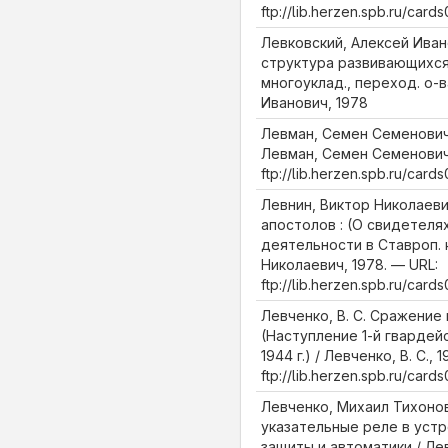
ftp://lib.herzen.spb.ru/car
Левковский, Алексей Иван
структура развивающихся 
многоуклад., переход. о-в
Иванович, 1978
Левман, Семен Семенович
Левман, Семен Семенович,
ftp://lib.herzen.spb.ru/car
Левнин, Виктор Николаеви
апостолов : (О свидетеля
деятельности в Ставроп. 
Николаевич, 1978. — URL:
ftp://lib.herzen.spb.ru/car
Левченко, В. С. Сражение 
(Наступление 1-й гвардейс
1944 г.) / Левченко, В. С., 
ftp://lib.herzen.spb.ru/car
Левченко, Михаил Тихоно
указательные реле в уст
защиты и автоматики / Ле