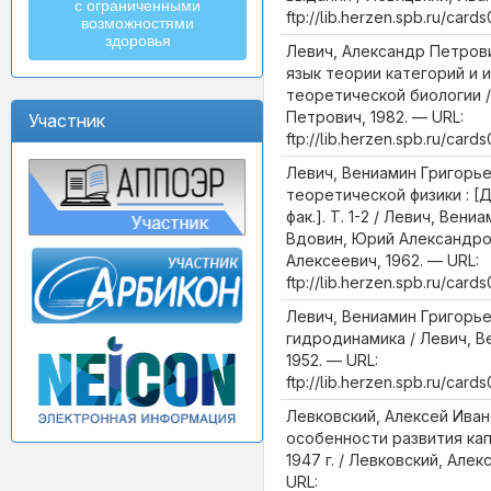
с ограниченными
ftp://lib.herzen.spb.ru/car
возможностями
здоровья
Левич, Александр Петров
язык теории категорий и 
теоретической биологии /
Петрович, 1982. — URL:
Участник
ftp://lib.herzen.spb.ru/car
Левич, Вениамин Григорье
теоретической физики : [Д
фак.]. Т. 1-2 / Левич, Вен
Вдовин, Юрий Александро
Алексеевич, 1962. — URL:
ftp://lib.herzen.spb.ru/car
Левич, Вениамин Григорье
гидродинамика / Левич, В
1952. — URL:
ftp://lib.herzen.spb.ru/car
Левковский, Алексей Ива
особенности развития ка
1947 г. / Левковский, Алек
URL: