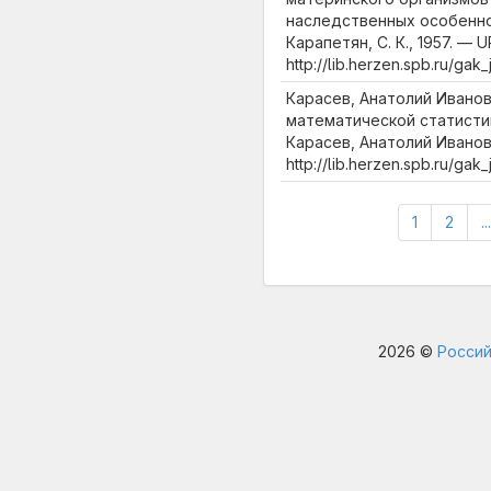
наследственных особенно
Карапетян, С. К., 1957. — U
http://lib.herzen.spb.ru/ga
Карасев, Анатолий Ивано
математической статистик
Карасев, Анатолий Иванови
http://lib.herzen.spb.ru/ga
1
2
...
2026 ©
Россий