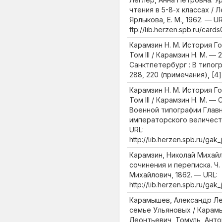
чтения в 5-8-х классах / 
Ярлыкова, Е. М., 1962. — UR
ftp://lib.herzen.spb.ru/car
Карамзин Н. М. История Г
Том III / Карамзин Н. М. —
Санктпетербург : В типогр
288, 220 (примечания), [4]
Карамзин Н. М. История Г
Том III / Карамзин Н. М. —
Военной типографии Глав
императорского величества
URL:
http://lib.herzen.spb.ru/ga
Карамзин, Николай Михай
сочинения и переписка. Ч. 
Михайлович, 1862. — URL:
http://lib.herzen.spb.ru/ga
Карамышев, Александр Ле
семье Ульяновых / Карам
Леонтьевич, Томуль, Анто