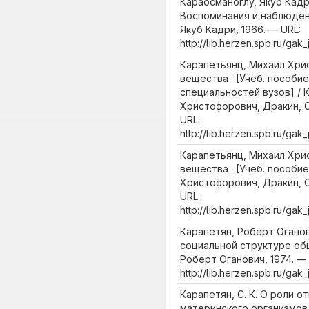
Караосманоглу, Якуб Кадр
Воспоминания и наблюден
Якуб Кадри, 1966. — URL:
http://lib.herzen.spb.ru/ga
Карапетьянц, Михаил Хри
вещества : [Учеб. пособие
специальностей вузов] / 
Христофорович, Дракин, С
URL:
http://lib.herzen.spb.ru/ga
Карапетьянц, Михаил Хри
вещества : [Учеб. пособие
Христофорович, Дракин, С
URL:
http://lib.herzen.spb.ru/ga
Карапетян, Роберт Оганов
социальной структуре об
Роберт Оганович, 1974. — 
http://lib.herzen.spb.ru/ga
Карапетян, С. К. О роли о
материнского организмов