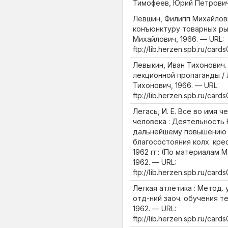
Тимофеев, Юрий Петрович
Левшин, Филипп Михайлов
конъюнктуру товарных ры
Михайлович, 1966. — URL:
ftp://lib.herzen.spb.ru/car
Левыкин, Иван Тихонович.
лекционной пропаганды / 
Тихонович, 1966. — URL:
ftp://lib.herzen.spb.ru/car
Легась, И. Е. Все во имя ч
человека : Деятельность 
дальнейшему повышению 
благосостояния колх. кре
1962 гг.: (По материалам Мо
1962. — URL:
ftp://lib.herzen.spb.ru/car
Легкая атлетика : Метод.
отд-ний заоч. обучения те
1962. — URL:
ftp://lib.herzen.spb.ru/car