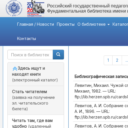
Российский государственный педагоги
Фундаментальная библиотека имени
Главная / Новости
Проекты
О библиотеке
Катало
Контакты
Быстрый доступ
Каталог (Всего записей:
1
2
...
Здесь ищут и
находят книги
Библиографическая запис
(электронный каталог)
Левитин, Михаил. Чужой с
Михаил, 1982. — URL:
Стать читателем
ftp://lib.herzen.spb.ru/car
(заявка на получение
эл. читательского
Левитов, А. И. Собрание со
билета)
А. И., 1896. — URL:
ftp://lib.herzen.spb.ru/car
Читать там, где вам
Левитов, А. И. Собрание со
удобно
(удаленный