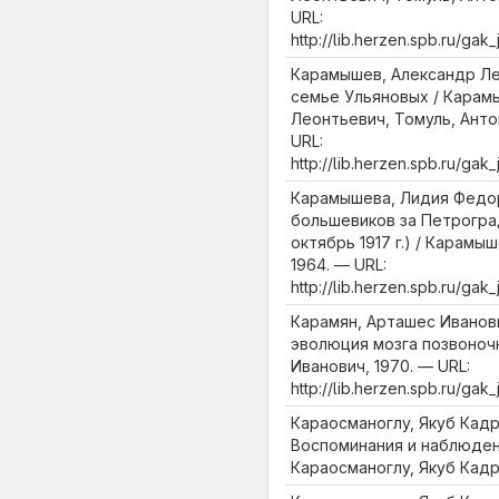
URL:
http://lib.herzen.spb.ru/ga
Карамышев, Александр Ле
семье Ульяновых / Карам
Леонтьевич, Томуль, Анто
URL:
http://lib.herzen.spb.ru/ga
Карамышева, Лидия Федо
большевиков за Петроград
октябрь 1917 г.) / Карам
1964. — URL:
http://lib.herzen.spb.ru/ga
Карамян, Арташес Иванов
эволюция мозга позвоноч
Иванович, 1970. — URL:
http://lib.herzen.spb.ru/ga
Караосманоглу, Якуб Кадр
Воспоминания и наблюдения
Караосманоглу, Якуб Кадр