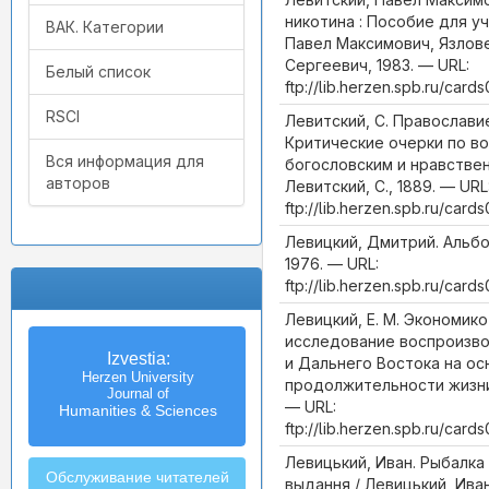
никотина : Пособие для уч
ВАК. Категории
Павел Максимович, Язлов
Сергеевич, 1983. — URL:
Белый список
ftp://lib.herzen.spb.ru/card
RSCI
Левитский, С. Православи
Критические очерки по в
Вся информация для
богословским и нравствен
авторов
Левитский, С., 1889. — URL
ftp://lib.herzen.spb.ru/card
Левицкий, Дмитрий. Альбо
1976. — URL:
ftp://lib.herzen.spb.ru/car
Левицкий, Е. М. Экономик
исследование воспроизво
Известия
Izvestia:
и Дальнего Востока на ос
Российского государственного
Herzen University
продолжительности жизни /
педагогического университета
Journal of
— URL:
Humanities & Sciences
им. А.И. Герцена
ftp://lib.herzen.spb.ru/car
Левицький, Иван. Рыбалка
Обслуживание читателей
выдання / Левицький, Иван