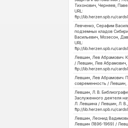
Тихонович, Черняев, Паве
URL:
ftp://lib.herzen.spb.ru/car
Левченко, Серафим Василь
подземных кладов Сибири
Васильевич, Мозесон, Дав
URL:
ftp://lib.herzen.spb.ru/car
Левшин, Лев Абрамович. 
/ Левшин, Лев Абрамович, 
ftp://lib.herzen.spb.ru/car
Левшин, Лев Абрамович. П
современность / Левшин, 
Левшин, Л. В. Библиограф
Заслуженного деятеля нау
Л. Левшина / Левшин, Л. В.,
ftp://lib.herzen.spb.ru/car
Левшин, Леонид Вадимови
Левшин (1896-1969) / Лев