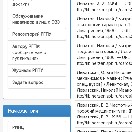
Левитов, А. И., 1884. — URL
доступ)
ftp://lib.herzen.spb.ru/car
Обслуживание
Левитов, Николай Дмитри
инвалидов и лиц с ОВЗ
психологии характера / Л
Дмитриевич, 1956. — URL:
Репозиторий РГПУ
ftp://lib.herzen.spb.ru/car
Левитов, Николай Дмитри
Автору РГПУ:
подростка в семье / Леви
сообщите нам о
Дмитриевич, 1960. — URL:
публикациях
ftp://lib.herzen.spb.ru/car
Журналы РГПУ
Левитская, Ольга Николае
механизмов и машин : [Уч
Задать вопрос
спец. вузов] / Левитская,
Левитский, Николай Иванов
ftp://lib.herzen.spb.ru/car
Левитский, В. В. Частотн
Наукометрия
пособий мединститута : (
Левитский, В. В., 1966. — U
ftp://lib.herzen.spb.ru/car
РИНЦ
Левитский, Павел Максимо