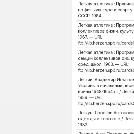
Легкая атлетика : Правила
по физ. культуре и спорт
СССР, 1984
Легкая атлетика : Програ
коллективов физич. культур
1967. — URL:
ftp://lib.herzen.spb.ru/car
Легкая атлетика : Програ
секций коллективов физ. к
сред. школ, 1963. — URL:
ftp://lib.herzen.spb.ru/car
Легкий, Владимир Игнатье
Украины в начальный пер
войны 1648-1654 гг. / Лег
1959. — URL:
ftp://lib.herzen.spb.ru/car
Легкун, Ярослав Антонови
одежды в торговле / Легк
1982
Леглер, Анна Петровна. У