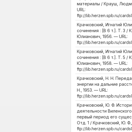
материалы / Крауш, Людми
URL:
ftp://lib.herzen.spb.ru/ca
Крачковский, Игнатий Юл
сочинения : [В 6 т.]. Т. 3 
Юлианович, 1956. — URL:
ftp://lib.herzen.spb.ru/car
Крачковский, Игнатий Юл
сочинения : [В 6 т.]. Т. 5 
Юлианович, 1958. — URL:
ftp://lib.herzen.spb.ru/car
Крачковский, Н. Н. Перед
энергии на дальние рассто
Н., 1953. — URL:
ftp://lib.herzen.spb.ru/car
Крачковский, Ю. Ф. Истор
деятельности Виленского 
первый период его сущест
Отд. 1 / Крачковский, Ю. Ф.
ftp://lib.herzen.spb.ru/car