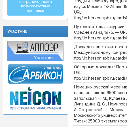
Труды XIII Международног
с ограниченными
возможностями
науки. Москва, 18-24 авг. 19
здоровья
URL:
ftp://lib.herzen.spb.ru/car
Путеводитель экскурсии 
Участник
Средней Азии, 1975. — URL
ftp://lib.herzen.spb.ru/car
Доклады советских почвов
Международному конгресс
ftp://lib.herzen.spb.ru/car
Обзорные доклады : Пер. с 
URL:
ftp://lib.herzen.spb.ru/car
Немецко-русский механи
словарь : около 6500 сло
Запольская Н. М., Кулаева Л
Лупандина Д. С., Немилова
А. Островской. — Москва 
Московского университета,
Тираж 25000 экземпляров