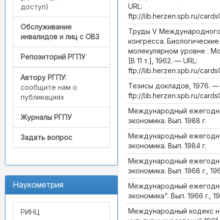
URL:
доступ)
ftp://lib.herzen.spb.ru/ca
Обслуживание
Труды V Международного
инвалидов и лиц с ОВЗ
конгресса. Биологические
молекулярном уровне : Мос
Репозиторий РГПУ
[В 11 т.], 1962. — URL:
ftp://lib.herzen.spb.ru/car
Автору РГПУ:
Тезисы докладов, 1976. —
сообщите нам о
ftp://lib.herzen.spb.ru/car
публикациях
Международный ежегодник
Журналы РГПУ
экономика. Вып. 1988 г.
Международный ежегодник
Задать вопрос
экономика. Вып. 1984 г.
Международный ежегодник
экономика. Вып. 1968 г., 19
Наукометрия
Международный ежегодни
экономика". Вып. 1966 г., 1
Международный кодекс н
РИНЦ