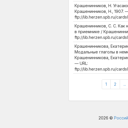
Крашенинников, Н. Угасаю
Крашенинников, Н., 1907. 
ftp://lib.herzen.spb.ru/car
Крашенинников, С. С. Как
в приемнике / Крашениннико
ftp://lib.herzen.spb.ru/car
Крашенинникова, Екатери
Модальные глаголы в нем
Крашенинникова, Екатерин
— URL:
ftp://lib.herzen.spb.ru/car
1
2
...
2026 ©
Россий