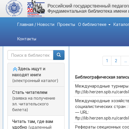
Российский государственный педагоги
Фундаментальная библиотека имени
Главная / Новости
Проекты
О библиотеке
Катало
Контакты
Быстрый доступ
Каталог (Всего записей:
1
2
...
Здесь ищут и
находят книги
Библиографическая запис
(электронный каталог)
Международные турниры : 
ftp://lib.herzen.spb.ru/ca
Стать читателем
(заявка на получение
Международные хозяйств
эл. читательского
социалистических стран : 
билета)
— URL:
ftp://lib.herzen.spb.ru/ca
Читать там, где вам
Рефераты секционных сообщ
удобно
(удаленный