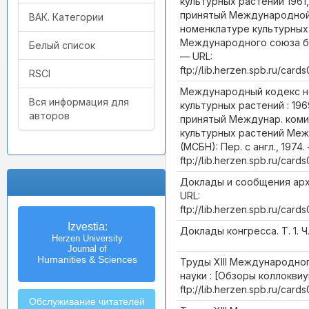
культурных растений 1961
принятый Международной
ВАК. Категории
номенклатуре культурных
Международного союза би
Белый список
— URL:
ftp://lib.herzen.spb.ru/car
RSCI
Международный кодекс н
Вся информация для
культурных растений : 19
авторов
принятый Междунар. коми
культурных растений Межд
(МСБН): Пер. с англ., 1974.
ftp://lib.herzen.spb.ru/car
Доклады и сообщения арх
URL:
ftp://lib.herzen.spb.ru/car
Izvestia:
Доклады конгресса. Т. 1. Ч.
Herzen University
Journal of
Humanities & Sciences
Труды XIII Международног
науки : [Обзоры коллоквиум
ftp://lib.herzen.spb.ru/car
Обслуживание читателей