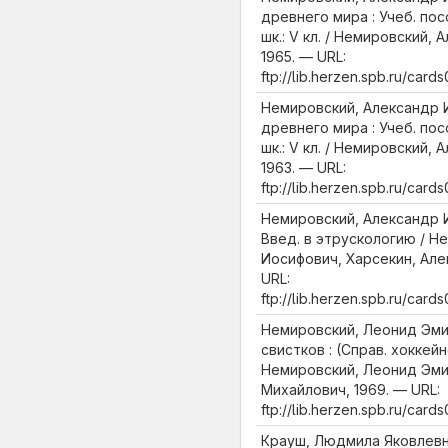
древнего мира : Учеб. пос
шк.: V кл. / Немировский,
1965. — URL:
ftp://lib.herzen.spb.ru/ca
Немировский, Александр 
древнего мира : Учеб. пос
шк.: V кл. / Немировский,
1963. — URL:
ftp://lib.herzen.spb.ru/ca
Немировский, Александр И
Введ. в этрускологию / Н
Иосифович, Харсекин, Але
URL:
ftp://lib.herzen.spb.ru/ca
Немировский, Леонид Эми
свистков : (Справ. хоккей
Немировский, Леонид Эмил
Михайлович, 1969. — URL:
ftp://lib.herzen.spb.ru/ca
Крауш, Людмила Яковлевн