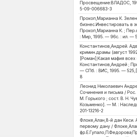
Просвещение:ВЛАДОС, 1995.
5-09-006683-3
Прокоп,Марианна К. Зеле
бизнес.Инвестировать в э
Прокоп,Марианна К. ; Пер.
: Мир, 1995. — 96с. : ил. —
Константинов,Андрей. Ад
кримин.драмы (август 1992 
[Роман];Какая мафия всех 
Константинов,Андрей ; Пр
— СПб. : ВИС, 1995. — 525,[
8
Леонид Николаевич Андреев
Сочинения и письма / Рос. А
М. Горького ; сост. В. Н. Чу
Козьменко]. — М. : Наследи
201-13216-2
Флоке,Алан,8-й дан Кеси. 
первому дану / Флоке,Алан,
фр.Е.Гупало,П.Федорова;П