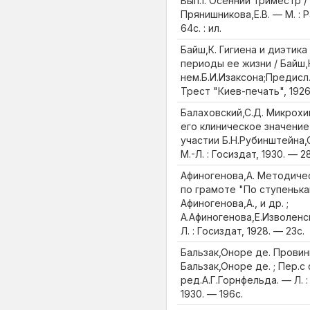
Вып.1. Осенний триместр / 
Прянишникова,Е.В. — М. : 
64с. : ил.
Байш,К. Гигиена и диэтик
периоды ее жизни / Байш,К
нем.Б.И.Изаксона;Предисл.
Трест "Киев-печать", 1926. 
Балаховский,С.Д. Микрохи
его клиническое значение 
участии Б.Н.Рубинштейна,С
М.-Л. : Госиздат, 1930. — 28
Афиногенова,А. Методиче
по грамоте "По ступенькам
Афиногенова,А., и др. ;
А.Афиногенова,Е.Изволенс
Л. : Госиздат, 1928. — 23с.
Бальзак,Оноре де. Провинц
Бальзак,Оноре де. ; Пер.с
ред.А.Г.Горнфельда. — Л. :
1930. — 196с.