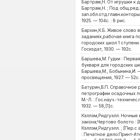
Бартрам,Н. От игрушки к 
Бартрам,Н. ; Под общ.ред.Н
зап.обл.отд.главн.контор
1925. — 104с. : 8 рис.
Бархин,К.Б. Живое слово 
заданиях,рабочая книга п
городских школ 1 ступени. Ч
Госиздат, 1930. — 192с.
Баршева,М. Гудки : Первая
букваря для городских шко
Баршева,М., Бобынина,И. —
просвещения, 1927. — 52с. 
Батурин,В.П. Справочное 
петрографии осадочных пор
М.-Л. : Гос.науч.-техничес
1932. — 58,[1]с.
Кэллэм,Ридгуэлл. Ночные
закона;Чертово болото : [
Кэллэм,Ридгуэлл. ; [Пер.с 
: Печатное дело:Принт-Ател