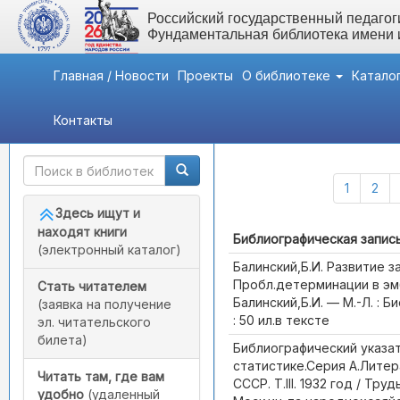
Российский государственный педагоги
Фундаментальная библиотека имени
Главная / Новости
Проекты
О библиотеке
Катало
Контакты
Быстрый доступ
Каталог (Всего записей:
1
2
Здесь ищут и
находят книги
Библиографическая запис
(электронный каталог)
Балинский,Б.И. Развитие з
Пробл.детерминации в эм
Стать читателем
Балинский,Б.И. — М.-Л. : Би
(заявка на получение
: 50 ил.в тексте
эл. читательского
билета)
Библиографический указа
статистике.Серия А.Литер
Читать там, где вам
СССР. Т.III. 1932 год / Тр
удобно
(удаленный