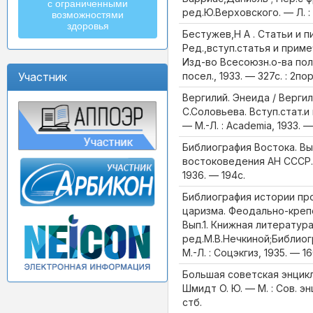
с ограниченными
ред.Ю.Верховского. — Л. : 
возможностями
здоровья
Бестужев,Н А . Статьи и п
Ред.,вступ.статья и примеч
Изд-во Всесоюзн.о-ва пол
посел., 1933. — 327с. : 2по
Участник
Вергилий. Энеида / Вергил
С.Соловьева. Вступ.стат.и
— М.-Л. : Аcademia, 1933. —
Библиография Востока. Вып
востоковедения АН СССР. 
1936. — 194с.
Библиография истории пр
царизма. Феодально-креп
Вып.1. Книжная литература
ред.М.В.Нечкиной;Библиог
М.-Л. : Соцэкгиз, 1935. — 16
Большая советская энцикло
Шмидт О. Ю. — М. : Сов. э
стб.