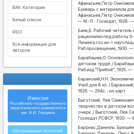
Афанасьев,Петр Онисимови
ВАК. Категории
Букварь с материалом для
Афанасьев,Петр Онисимови
Белый список
— М.-Л. : Госиздат, 1928. —
Банк,Б. Рабочий читатель 
RSCI
рационализ.пед.работы б-ки
Ленингр.гос.ин-т науч.педа
Вся информация для
Раб.просвещения, 1930. — 
авторов
Барабашев,О. Основополо
детском труде / Барабашев
Раб.изд."Прибой", 1925. — 
Баранский,Н.Н. Экономиче
Учеб.для 8 кл. / Баранский,
1926. — 294с. : ил.;карт.
Izvestia:
Выготский, Лев Семенови
Herzen University
творчество в детском во
Journal of
очерк. / Выготский, Лев С
Humanities & Sciences
Госиздат РСФСР, 1930. — 
Барриас,Даниэль. Брюшен
Обслуживание читателей
Барриас,Даниэль ; Пер.с 