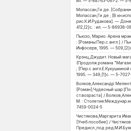
ил. — 5-88763-061-2. — 5-
Мопассан,Ги де. [Собрание
Мопассан,Ги де ; [В кн.ис
рис.К.И.Рудакова]. — Доне
412,[2]с. : ил. — 5-86938-0
Пьюзо, Марио. Арена мрак
: [Романы:Пер.с англ.] / Пь
Инфосерв, 1995. — 509,[2]
Крэнц,Джудит. Новый магазин
(Продолж.романа "Магазин
; [Пер.с англ.Е.Кукушкиной 
1995. — 349,[1]с. — 5-7027
Волков,Александр Мелент
[Роман];Чудесный шар:[Пов
ст.возраста] / Волков,Ал
М. : Столетие:Междунар.кн.
7459-0024-5
Чистякова,Маргарита Иван
[Учеб.пособие] / Чистяко
Предисл.,под ред.М.И.Буян