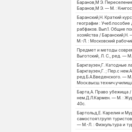
Баранов,М Э. Переселение
Баранов,М Э. — М. : Книгос
Баранский,Н. Краткий кур
географии : Учеб.пособие 
рабфаков. Вып.1. Общие п
хозяйства / Баранский,Н. —
М.-Л. : Московский рабочий,
Предмет и методы соврем
Выготский, Л. С., ред. — М.
Баркгаузен,Г. Катодные ла
Баркгаузен,Г. ; Пер.с нем.
ред.Б.А.Введенского. — М.
Моск.высш.технич.училища, 
Барта,А. Право убежища / 
нем.Д.Л.Кармен. — М. : Жур
40с.
Бартольд,Е. Карелия и Му
самостоят.групп туристов /
— М.-Л. : Физкультура и ту