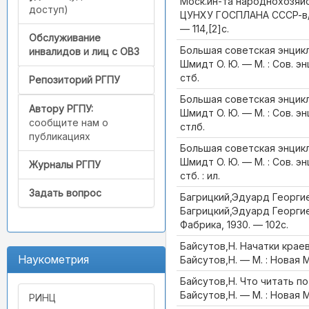
Моск.ин-та народнохозяйс
доступ)
ЦУНХУ ГОСПЛАНА СССР-в/
— 114,[2]с.
Обслуживание
Большая советская энцикло
инвалидов и лиц с ОВЗ
Шмидт О. Ю. — М. : Сов. э
стб.
Репозиторий РГПУ
Большая советская энцикло
Автору РГПУ:
Шмидт О. Ю. — М. : Сов. э
сообщите нам о
стлб.
публикациях
Большая советская энцикло
Шмидт О. Ю. — М. : Сов. э
Журналы РГПУ
стб. : ил.
Задать вопрос
Багрицкий,Эдуард Георгие
Багрицкий,Эдуард Георгиев
Фабрика, 1930. — 102с.
Байсутов,Н. Начатки крае
Наукометрия
Байсутов,Н. — М. : Новая М
Байсутов,Н. Что читать п
Байсутов,Н. — М. : Новая М
РИНЦ