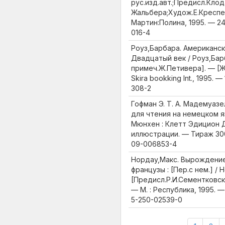
рус.изд.авт.;Предисл.Клод
Жальбера;Худож.Е.Креспен
Мартин:Полина, 1995. — 248
016-4
Роуз,Барбара. Американск
Двадцатый век / Роуз,Барб
примеч.Ж.Петивера]. — [
Skira bookking Int., 1995. —
308-2
Гофман Э. Т. А. Мадемуазе
для чтения на немецком яз
Мюнхен : Клетт Эдицион Дой
иллюстрации. — Тираж 30
09-006853-4
Нордау,Макс. Вырождени
французы : [Пер.с нем.] / 
[Предисл.Р.И.Сементковск
— М. : Республика, 1995. — 
5-250-02539-0