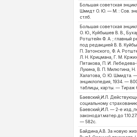
Большая советская энцикло
Шмидт О. Ю. — М. : Сов. э
стлб.
Большая советская энцик
О. Ю., Куйбышев В. В., Буха
Ротштейн Ф. А. ; главный 
под редакцией В. В. Куйбыш
П. Затонского, Ф. А. Ротш
Л. Н. Крицмана, Г. М. Кржи
Пятакова, П. И. Лебедева-
Лукина, В. П. Милютина, Н. 
Халатова, О. Ю. Шмидта. 
энциклопедия, 1934. — 800
таблицы, карты. — Тираж
Баевский,И.Л. Действующ
социальному страхованию 
Баевский,И.Л. — 2-е изд.,п
законодат.матер.до 1.10.27.
— 582с.
Байдина,А.В. За новую жизн