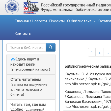
Российский государственный педагоги
Фундаментальная библиотека имени
Главная / Новости
Проекты
О библиотеке
Катало
Контакты
Быстрый доступ
Каталог (Всего записей:
1
2
...
Здесь ищут и
находят книги
Библиографическая запис
(электронный каталог)
Кауфман, С. И. Из курса л
стилистике / Кауфман, С. И
Стать читателем
http://lib.herzen.spb.ru/g
(заявка на получение
эл. читательского
Кафанова, Людмила Павлов
билета)
/ Кафанова, Людмила Павл
Вячеслав Васильевич, 1979
Читать там, где вам
http://lib.herzen.spb.ru/g
удобно
(удаленный