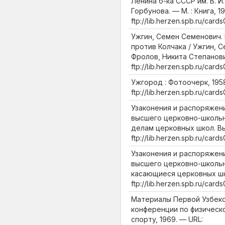
Ленина б-ка СССР им. В. И. 
Горбунова. — М. : Книга, 19
ftp://lib.herzen.spb.ru/car
Ужгин, Семен Семенович.
против Колчака / Ужгин, 
Фролов, Никита Степанович
ftp://lib.herzen.spb.ru/ca
Ужгород : Фотоочерк, 1958
ftp://lib.herzen.spb.ru/car
Узаконения и распоряжен
высшего церковно-школьн
делам церковных школ. Вып
ftp://lib.herzen.spb.ru/ca
Узаконения и распоряжен
высшего церковно-школьн
касающиеся церковных школ
ftp://lib.herzen.spb.ru/car
Материалы Первой Узбек
конференции по физическ
спорту, 1969. — URL: