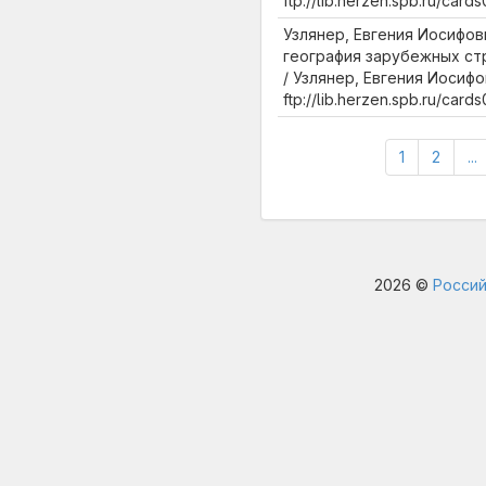
ftp://lib.herzen.spb.ru/ca
Узлянер, Евгения Иосифов
география зарубежных стра
/ Узлянер, Евгения Иосифов
ftp://lib.herzen.spb.ru/car
1
2
...
2026 ©
Россий