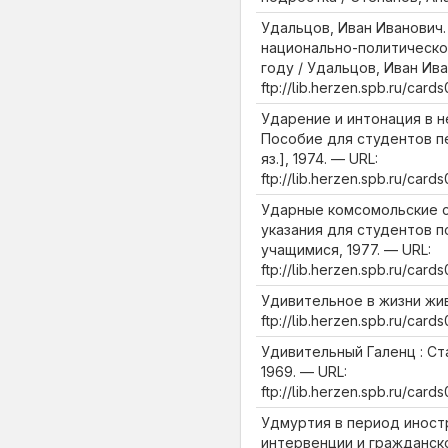
Удальцов, Иван Иванович.
национально-политическо
году / Удальцов, Иван Ива
ftp://lib.herzen.spb.ru/ca
Ударение и интонация в н
Пособие для студентов пед
яз.], 1974. — URL:
ftp://lib.herzen.spb.ru/ca
Ударные комсомольские с
указания для студентов п
учащимися, 1977. — URL:
ftp://lib.herzen.spb.ru/car
Удивительное в жизни жив
ftp://lib.herzen.spb.ru/ca
Удивительный Галенц : Ст
1969. — URL:
ftp://lib.herzen.spb.ru/ca
Удмуртия в период иност
интервенции и гражданско