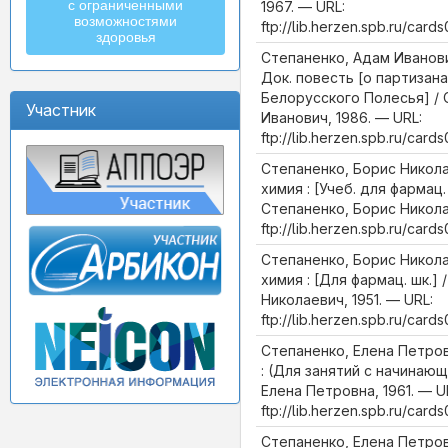
с ограниченными
1967. — URL:
возможностями
ftp://lib.herzen.spb.ru/ca
здоровья
Степаненко, Адам Иванови
Док. повесть [о партизан
Белорусского Полесья] / 
Участник
Иванович, 1986. — URL:
ftp://lib.herzen.spb.ru/ca
Степаненко, Борис Никола
химия : [Учеб. для фармац.
Степаненко, Борис Никола
ftp://lib.herzen.spb.ru/ca
Степаненко, Борис Никола
химия : [Для фармац. шк.]
Николаевич, 1951. — URL:
ftp://lib.herzen.spb.ru/ca
Степаненко, Елена Петро
: (Для занятий с начинающ
Елена Петровна, 1961. — U
ftp://lib.herzen.spb.ru/car
Степаненко, Елена Петро