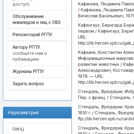
Кафанова, Людмила Павлов
доступ)
/ Кафанова, Людмила Павл
Вячеслав Васильевич, 197
Обслуживание
инвалидов и лиц с ОВЗ
Кафенгауз, Бернгард Бори
первом / Кафенгауз, Берн
Репозиторий РГПУ
URL:
http://lib.herzen.spb.ru/ga
Автору РГПУ:
Кафиани, Константин Алек
сообщите нам о
Информационные макромо
публикациях
развитии животных / Кафи
Александрович, Костомар
Журналы РГПУ
1978. — URL:
http://lib.herzen.spb.ru/ga
Задать вопрос
Стендаль, Фредерик. Изб
Пер. с франц. / Стендаль,
Стендаль, Фредерик. Крас
Наукометрия
1830 г. / Стендаль, Фредер
ftp://lib.herzen.spb.ru/car
Стендаль, Фредерик. Крас
РИНЦ
1830 г. / Стендаль, Фредер