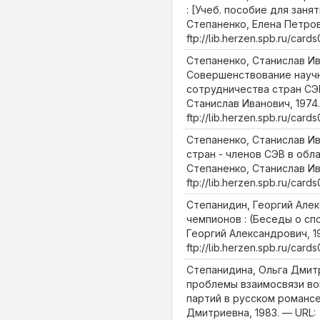
: [Учеб. пособие для заня
Степаненко, Елена Петровн
ftp://lib.herzen.spb.ru/car
Степаненко, Станислав Ив
Совершенствование науч
сотрудничества стран СЭВ
Станислав Иванович, 1974.
ftp://lib.herzen.spb.ru/car
Степаненко, Станислав И
стран - членов СЭВ в обл
Степаненко, Станислав Ива
ftp://lib.herzen.spb.ru/ca
Степанидин, Георгий Але
чемпионов : (Беседы о сп
Георгий Александрович, 1
ftp://lib.herzen.spb.ru/ca
Степанидина, Ольга Дмит
проблемы взаимосвязи во
партий в русском романсе
Дмитриевна, 1983. — URL: