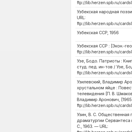
ftp://lib.herzen.spb.ru/ca
Узбекская народная поэзия 
URL:
ftp://lib.herzen.spb.ru/ca
Узбекская ССР, 1956
Узбекская ССР : [Экон.-гео
ftp://lib.herzen.spb.ru/ca
Узе, Бодо. Патриоты : Книг
студ. пед. ин-тов / Узе, Бо
ftp://lib.herzen.spb.ru/ca
Узилевский, Владимир Аро
хрустальном яйце : Пове
телевидения [П. В. Шмаков
Владимир Аронович, [1965]
ftp://lib.herzen.spb.ru/ca
Узин, В. С. Общественная
драматургии Сервантеса и 
С., 1963. — URL: