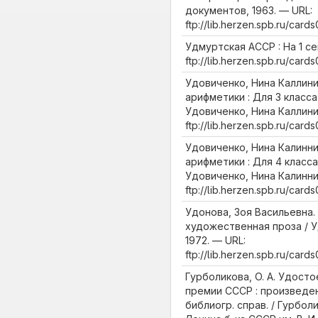
документов, 1963. — URL:
ftp://lib.herzen.spb.ru/car
Удмуртская АССР : На 1 сент
ftp://lib.herzen.spb.ru/car
Удовиченко, Нина Каллини
арифметики : Для 3 класса
Удовиченко, Нина Каллиник
ftp://lib.herzen.spb.ru/car
Удовиченко, Нина Калинни
арифметики : Для 4 класса
Удовиченко, Нина Калинник
ftp://lib.herzen.spb.ru/car
Удонова, Зоя Васильевна
художественная проза / У
1972. — URL:
ftp://lib.herzen.spb.ru/car
Гурболикова, О. А. Удост
премии СССР : произведен
библиогр. справ. / Гурболик