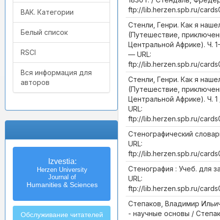
ftp://lib.herzen.spb.ru/ca
ВАК. Категории
Стенли, Генри. Как я наше
Белый список
(Путешествие, приключен
Центральной Африке). Ч. 1-
RSCI
— URL:
ftp://lib.herzen.spb.ru/ca
Вся информация для
Стенли, Генри. Как я наше
авторов
(Путешествие, приключен
Центральной Африке). Ч. 1 
URL:
ftp://lib.herzen.spb.ru/ca
Стенографический словарь
URL:
ftp://lib.herzen.spb.ru/ca
Известия
Izvestia:
Стенография : Учеб. для з
Российского государственного
Herzen University
педагогического университета
Journal of
URL:
Humanities & Sciences
им. А.И. Герцена
ftp://lib.herzen.spb.ru/ca
Степаков, Владимир Ильи
- научные основы / Степа
Обслуживание читателей