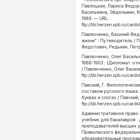
Павлоцкая, Лариса Федор
Васильевна, Эйдельман, 
1989. — URL:
ftp://lib.herzen.spb.ru/car
Павлюченко, Василий Фед
жизни" : Путеводитель / 
Федотович, Редькин, Петр
Павлюченко, Олег Василье
1888-1903 : (Дипломат. от
/ Павлюченко, Олег Василь
ftp://lib.herzen.spb.ru/car
Павский, Г. Филологическ
составом русского языка 
буквах и слогах / Павский, 
ftp://lib.herzen.spb.ru/car
Административное право 
учебник для бакалавров :
преподавателей высших 
Приволжского федерально
образовательные програ