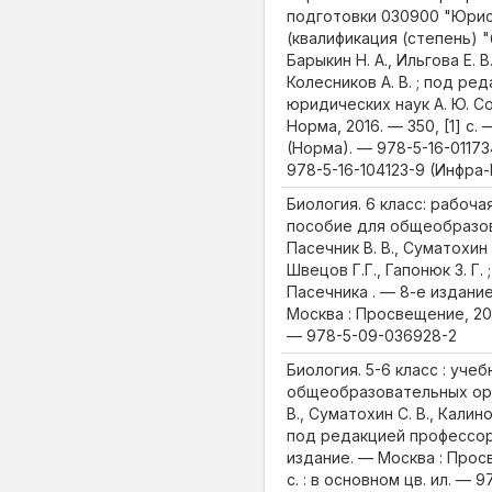
подготовки 030900 "Юри
(квалификация (степень) "б
Барыкин Н. А., Ильгова Е. В.
Колесников А. В. ; под ре
юридических наук А. Ю. Со
Норма, 2016. — 350, [1] с.
(Норма). — 978-5-16-011734
978-5-16-104123-9 (Инфра-
Биология. 6 класс: рабоча
пособие для общеобразов
Пасечник В. В., Суматохин С
Швецов Г.Г., Гапонюк З. Г. 
Пасечника . — 8-е издани
Москва : Просвещение, 2016.
— 978-5-09-036928-2
Биология. 5-6 класс : учеб
общеобразовательных орг
В., Суматохин С. В., Калинов
под редакцией профессора
издание. — Москва : Просв
c. : в основном цв. ил. — 