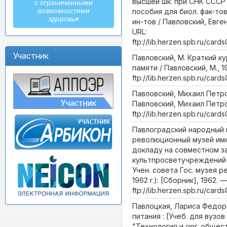
высшей шк. при СНК СССР 
с ограниченными
возможностями
пособия для биол. фак-тов 
здоровья
ин-тов / Павловский, Евге
URL:
ftp://lib.herzen.spb.ru/car
Участник
Павловский, М. Краткий к
памяти / Павловский, М., 1
ftp://lib.herzen.spb.ru/car
Павловский, Михаил Петро
Павловский, Михаил Петро
ftp://lib.herzen.spb.ru/ca
Павлоградский народный 
революционный музей имен
докладу на совместном з
культпросветучреждений 
Учен. совета Гос. музея 
1962 г.): [Сборник], 1962. —
ftp://lib.herzen.spb.ru/car
Павлоцкая, Лариса Федор
питания : [Учеб. для вузов 
"Технология и орг. общест