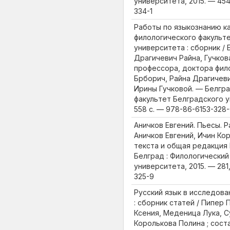
университета, 2015. — 454 
334-1
Работы по языкознанию к
филологического факульт
университета : сборник /
Драгичевич Райна, Гучкова
профессора, доктора фил
Брборич, Райна Драгичеви
Ирины Гучковой. — Белгра
факультет Белградского у
558 с. — 978-86-6153-328
Аничков Евгений. Пьесы. Р
Аничков Евгений, Ичин Ко
текста и общая редакция
Белград : Филологический
университета, 2015. — 281,
325-9
Русский язык в исследова
: сборник статей / Пипер
Ксения, Меденица Лука, С
Королькова Полина ; сост