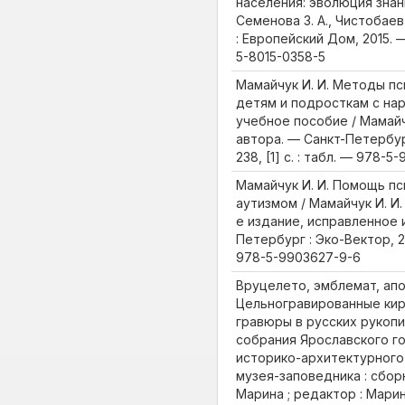
населения: эволюция знани
Семенова З. А., Чистобаев
: Европейский Дом, 2015. — 
5-8015-0358-5
Мамайчук И. И. Методы п
детям и подросткам с нар
учебное пособие / Мамайчу
автора. — Санкт-Петербург
238, [1] с. : табл. — 978-
Мамайчук И. И. Помощь пс
аутизмом / Мамайчук И. И.
е издание, исправленное 
Петербург : Эко-Вектор, 20
978-5-9903627-9-6
Вруцелето, эмблемат, апо
Цельногравированные кир
гравюры в русских рукопи
собрания Ярославского г
историко-архитектурного
музея-заповедника : сбор
Марина ; редактор : Мари