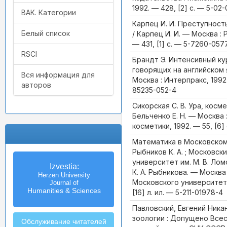
1992. — 428, [2] с. — 5-02
ВАК. Категории
Карпец И. И. Преступност
Белый список
/ Карпец И. И. — Москва : 
— 431, [1] с. — 5-7260-057
RSCI
Брандт Э. Интенсивный кур
говорящих на английском 
Вся информация для
Москва : Интерпракс, 1992. —
авторов
85235-052-4
Сикорская С. В. Ура, космет
Бельченко Е. Н. — Москва 
косметики, 1992. — 55, [6] 
Математика в Московском
Рыбников К. А. ; Московс
университет им. М. В. Ло
Известия
Izvestia:
К. А. Рыбникова. — Москва
Российского государственного
Herzen University
Московского университета, 1
педагогического университета
Journal of
Humanities & Sciences
им. А.И. Герцена
[16] л. ил. — 5-211-01978-4
Павловский, Евгений Ника
зоологии : Допущено Всес
Обслуживание читателей