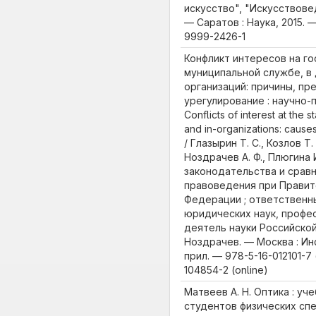
искусство", "Искусствове
— Саратов : Наука, 2015. —
9999-2426-1
Конфликт интересов на г
муниципальной службе, в
организаций: причины, п
урегулирование : научно-
Conflicts of interest at the 
and in-organizations: caus
/ Глазырин Т. С., Козлов Т.
Ноздрачев А. Ф., Плюгина И
законодательства и срав
правоведения при Правит
Федерации ; ответственн
юридических наук, профе
деятель науки Российской
Ноздрачев. — Москва : Инфра
прил. — 978-5-16-012101-7 (
104854-2 (online)
Матвеев А. Н. Оптика : уч
студентов физических спе