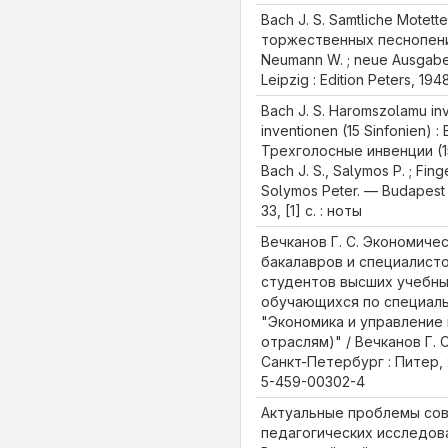
Bach J. S. Samtliche Motette
торжественных песнопений /
Neumann W. ; neue Ausgab
Leipzig : Edition Peters, 194
Bach J. S. Haromszolamu in
inventionen (15 Sinfonien) :
Трехголосные инвенции (15
Bach J. S., Salymos P. ; Fin
Solymos Peter. — Budapest :
33, [1] с. : ноты
Вечканов Г. С. Экономичес
бакалавров и специалисто
студентов высших учебны
обучающихся по специал
"Экономика и управление 
отраслям)" / Вечканов Г. 
Санкт-Петербург : Питер, 20
5-459-00302-4
Актуальные проблемы со
педагогических исследова