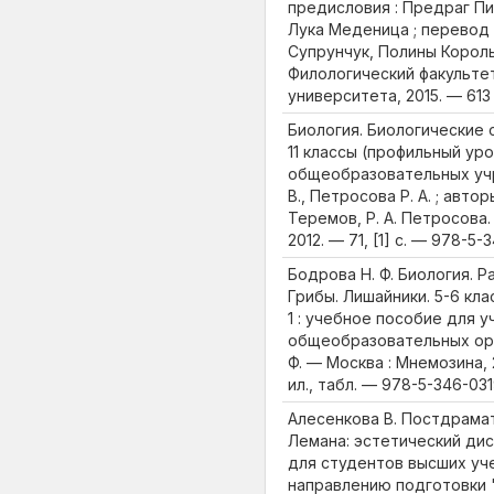
предисловия : Предраг Пи
Лука Меденица ; перевод
Супрунчук, Полины Король
Филологический факульте
университета, 2015. — 613
Биология. Биологические 
11 классы (профильный уро
общеобразовательных учр
В., Петросова Р. А. ; автор
Теремов, Р. А. Петросова
2012. — 71, [1] c. — 978-5
Бодрова Н. Ф. Биология. Р
Грибы. Лишайники. 5-6 кла
1 : учебное пособие для 
общеобразовательных орг
Ф. — Москва : Мнемозина, 201
ил., табл. — 978-5-346-031
Алесенкова В. Постдрамат
Лемана: эстетический дис
для студентов высших уч
направлению подготовки 