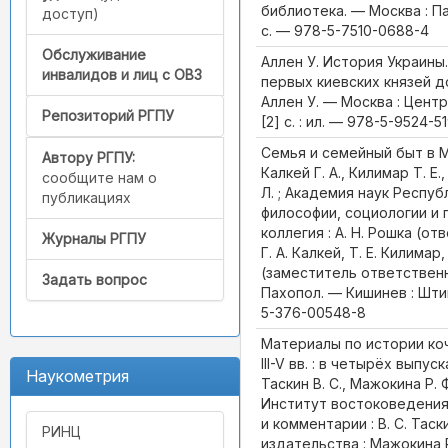
библиотека. — Москва : Паш
доступ)
с. — 978-5-7510-0688-4
Обслуживание
Аллен У. История Украины
инвалидов и лиц с ОВЗ
первых киевских князей д
Аллен У. — Москва : Центр
Репозиторий РГПУ
[2] с. : ил. — 978-5-9524-5
Семья и семейный быт в М
Автору РГПУ:
Калкей Г. А., Килимар Т. Е.
сообщите нам о
Л. ; Академия наук Респу
публикациях
философии, социологии и 
коллегия : А. Н. Рошка (о
Журналы РГПУ
Г. А. Калкей, Т. Е. Килимар,
(заместитель ответственн
Задать вопрос
Пахопол. — Кишинев : Штиин
5-376-00548-8
Материалы по истории ко
III-V вв. : в четырёх выпус
Наукометрия
Таскин В. С., Мажокина Р. 
Институт востоковедения
и комментарии : В. С. Таск
РИНЦ
издательства : Мажокина Р