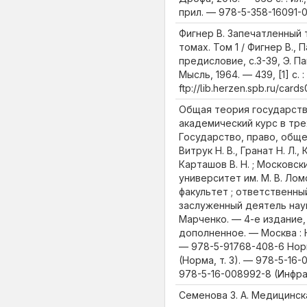
прил. — 978-5-358-16091-
Фигнер В. Запечатленный т
томах. Том 1 / Фигнер В., 
предисловие, с.3-39, Э. П
Мысль, 1964. — 439, [1] c. :
ftp://lib.herzen.spb.ru/car
Общая теория государства
академический курс в трех
Государство, право, общес
Витрук Н. В., Гранат Н. Л., 
Карташов В. Н. ; Московс
университет им. М. В. Ло
факультет ; ответственны
заслуженный деятель наук
Марченко. — 4-е издание
дополненное. — Москва : Но
— 978-5-91768-408-6 Норм
(Норма, т. 3). — 978-5-16
978-5-16-008992-8 (Инфра-
Семенова З. А. Медицинск