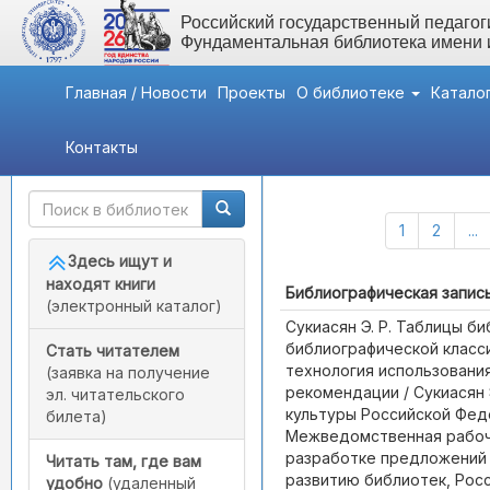
Российский государственный педагоги
Фундаментальная библиотека имени
Главная / Новости
Проекты
О библиотеке
Катало
Контакты
Быстрый доступ
Каталог (Всего записей:
1
2
...
Здесь ищут и
находят книги
Библиографическая запис
(электронный каталог)
Сукиасян Э. Р. Таблицы б
библиографической класси
Стать читателем
технология использовани
(заявка на получение
рекомендации / Сукиасян Э
эл. читательского
культуры Российской Фед
билета)
Межведомственная рабоч
разработке предложений
Читать там, где вам
развитию библиотек, Рос
удобно
(удаленный