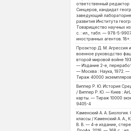
ответственный редактор с
Синцеров, кандидат геогр
заведующий лабораторие
развития Института геогр
Товарищество научных из
с. : ил., табл. — 978-5-99
иностранных агентов. 18+.
Проэктор Д. М. Агрессия 
военное руководство фаш
второй мировой войне 193
— Издание 2-е, перерабо
— Москва : Наука, 1972. — 7
Тираж 40000 экземпляро
Виппер Р. Ю. История Сред
/ Виппер Р. Ю. — Киев : AirLa
карты. — Тираж 10000 экз
9405-4
Каменский А. А. Биология. 
классы / Каменский А. А., 
В. В. — 4-е издание, стер
Дрофа, 2016. — 368 с. : ил., 