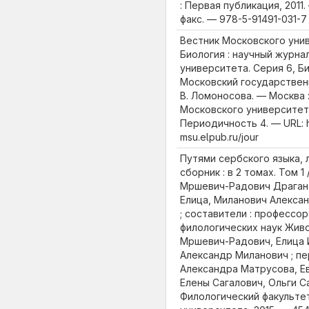
: Первая публикация, 2011. — 
факс. — 978-5-91491-031-7
Вестник Московского унив
Биология : научный журна
университета. Серия 6, Б
Московский государствен
В. Ломоносова. — Москва 
Московского университета
Периодичность 4. — URL: ht
msu.elpub.ru/jour
Путями сербского языка, 
сборник : в 2 томах. Том 1
Мршевич-Радович Драган
Елица, Миланович Алекса
; составители : профессо
филологических наук Жив
Мршевич-Радович, Елица 
Александр Миланович ; п
Александра Матрусова, Ев
Елены Сагалович, Ольги С
Филологический факульте