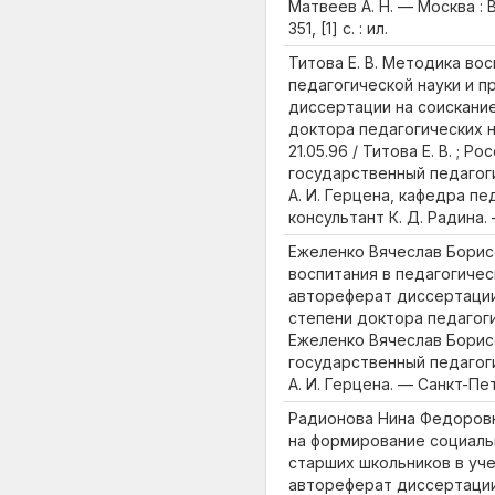
Матвеев А. Н. — Москва : 
351, [1] с. : ил.
Титова Е. В. Методика во
педагогической науки и п
диссертации на соискани
доктора педагогических на
21.05.96 / Титова Е. В. ; Ро
государственный педагог
А. И. Герцена, кафедра пе
консультант К. Д. Радина. 
Ежеленко Вячеслав Борис
воспитания в педагогичес
автореферат диссертации
степени доктора педагогиче
Ежеленко Вячеслав Борисо
государственный педагог
А. И. Герцена. — Санкт-Пет
Радионова Нина Федоровн
на формирование социаль
старших школьников в уче
автореферат диссертации