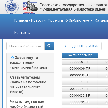
Российский государственный педагоги
Фундаментальная библиотека имени
Главная / Новости
Проекты
О библиотеке
Катало
Контакты
Быстрый доступ
Картотека детской лит
(current)
/
ДЕНЕШ-ДИЖУР
Начать просмотр
Здесь ищут и
00000001.TIF
0
находят книги
(электронный каталог)
00000006.TIF
0
00000011.TIF
0
Стать читателем
(заявка на получение
00000016.TIF
0
эл. читательского
00000021.TIF
0
билета)
00000026.TIF
0
Читать там, где вам
00000031.TIF
0
удобно
(удаленный