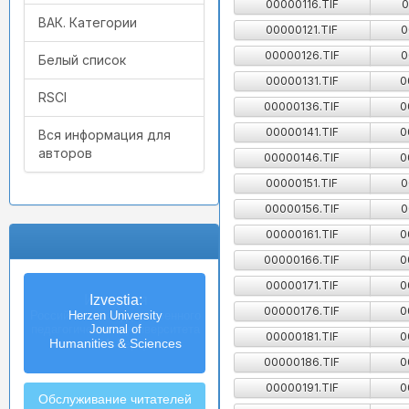
00000116.TIF
0
ВАК. Категории
00000121.TIF
0
00000126.TIF
0
Белый список
00000131.TIF
0
RSCI
00000136.TIF
0
00000141.TIF
0
Вся информация для
авторов
00000146.TIF
0
00000151.TIF
0
00000156.TIF
0
00000161.TIF
0
00000166.TIF
0
00000171.TIF
0
Izvestia:
00000176.TIF
0
Herzen University
Journal of
00000181.TIF
0
Humanities & Sciences
00000186.TIF
0
00000191.TIF
0
Обслуживание читателей