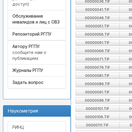
00000036.TIF
0
доступ)
00000041.TIF
0
Обслуживание
00000046.TIF
0
инвалидов и лиц с ОВЗ
00000051.TIF
0
Репозиторий РГПУ
00000056.TIF
0
00000061.TIF
0
Автору РГПУ:
00000066.TIF
0
сообщите нам о
публикациях
00000071.TIF
0
00000076.TIF
0
Журналы РГПУ
00000081.TIF
0
Задать вопрос
00000086.TIF
0
00000091.TIF
0
00000096.TIF
0
00000101.TIF
0
Наукометрия
00000106.TIF
0
00000111.TIF
0
РИНЦ