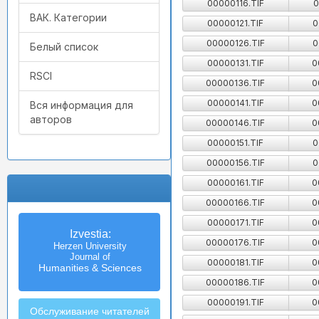
00000116.TIF
0
ВАК. Категории
00000121.TIF
0
00000126.TIF
0
Белый список
00000131.TIF
0
RSCI
00000136.TIF
0
00000141.TIF
0
Вся информация для
авторов
00000146.TIF
0
00000151.TIF
0
00000156.TIF
0
00000161.TIF
0
00000166.TIF
0
00000171.TIF
0
Izvestia:
00000176.TIF
0
Herzen University
Journal of
00000181.TIF
0
Humanities & Sciences
00000186.TIF
0
00000191.TIF
0
Обслуживание читателей