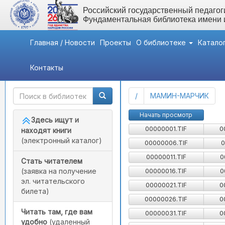
Российский государственный педагоги
Фундаментальная библиотека имени
Главная / Новости
Проекты
О библиотеке
Катало
Контакты
Быстрый доступ
Картотека детской лит
(current)
/
МАМИН-МАРЧИК
Начать просмотр
Здесь ищут и
00000001.TIF
0
находят книги
(электронный каталог)
00000006.TIF
0
00000011.TIF
0
Стать читателем
(заявка на получение
00000016.TIF
0
эл. читательского
00000021.TIF
0
билета)
00000026.TIF
0
Читать там, где вам
00000031.TIF
0
удобно
(удаленный