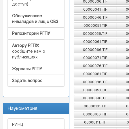
00000036.TIF
0
доступ)
00000041.TIF
0
Обслуживание
00000046.TIF
0
инвалидов и лиц с ОВЗ
00000051.TIF
0
Репозиторий РГПУ
00000056.TIF
0
00000061.TIF
0
Автору РГПУ:
00000066.TIF
0
сообщите нам о
публикациях
00000071.TIF
0
00000076.TIF
0
Журналы РГПУ
00000081.TIF
0
Задать вопрос
00000086.TIF
0
00000091.TIF
0
00000096.TIF
0
00000101.TIF
0
Наукометрия
00000106.TIF
0
00000111.TIF
0
РИНЦ