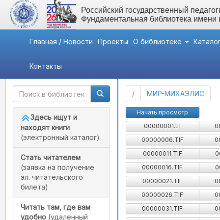
Российский государственный педагоги
Фундаментальная библиотека имени
Главная / Новости
Проекты
О библиотеке
Катало
Контакты
Быстрый доступ
Картотека детской лит
(current)
/
МИР-МИХАЭЛИС
Начать просмотр
Здесь ищут и
00000001.tif
0
находят книги
(электронный каталог)
00000006.TIF
0
00000011.TIF
0
Стать читателем
(заявка на получение
00000016.TIF
0
эл. читательского
00000021.TIF
0
билета)
00000026.TIF
0
Читать там, где вам
00000031.TIF
0
удобно
(удаленный