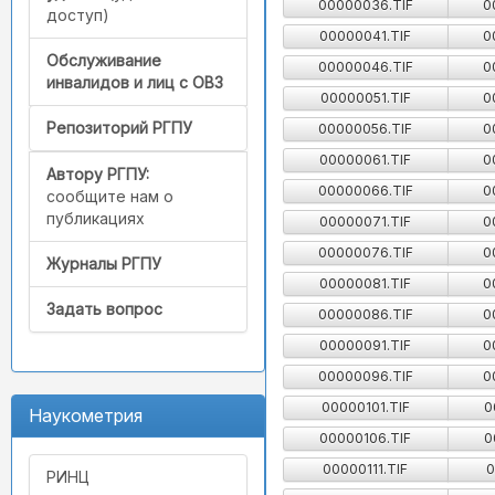
00000036.TIF
0
доступ)
00000041.TIF
0
Обслуживание
00000046.TIF
0
инвалидов и лиц с ОВЗ
00000051.TIF
0
Репозиторий РГПУ
00000056.TIF
0
00000061.TIF
0
Автору РГПУ:
00000066.TIF
0
сообщите нам о
публикациях
00000071.TIF
0
00000076.TIF
0
Журналы РГПУ
00000081.TIF
0
Задать вопрос
00000086.TIF
0
00000091.TIF
0
00000096.TIF
0
00000101.TIF
0
Наукометрия
00000106.TIF
0
00000111.TIF
0
РИНЦ