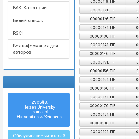
00000116.TIF
0
ВАК. Категории
00000121.TIF
0
00000126.TIF
0
Белый список
00000131.TIF
0
RSCI
00000136.TIF
0
00000141.TIF
0
Вся информация для
авторов
00000146.TIF
0
00000151.TIF
0
00000156.TIF
0
00000161.TIF
0
00000166.TIF
0
00000171.TIF
0
Известия
Izvestia:
00000176.TIF
0
Российского государственного
Herzen University
педагогического университета
Journal of
00000181.TIF
0
Humanities & Sciences
им. А.И. Герцена
00000186.TIF
0
00000191.TIF
0
Обслуживание читателей