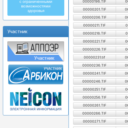
00000196.TIF
0
с ограниченными
возможностями
00000201.TIF
0
здоровья
00000206.TIF
0
00000211.TIF
0
Участник
00000216.TIF
0
00000221.TIF
0
00000226.TIF
0
00000231.tif
0
00000236.TIF
0
00000241.TIF
0
00000246.TIF
0
00000251.TIF
0
00000256.TIF
0
00000261.TIF
0
00000266.TIF
0
00000271.TIF
0