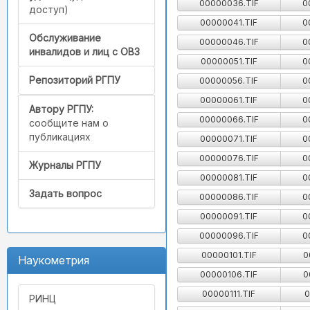
00000036.TIF
0
доступ)
00000041.TIF
0
Обслуживание
00000046.TIF
0
инвалидов и лиц с ОВЗ
00000051.TIF
0
Репозиторий РГПУ
00000056.TIF
0
00000061.TIF
0
Автору РГПУ:
00000066.TIF
0
сообщите нам о
публикациях
00000071.TIF
0
00000076.TIF
0
Журналы РГПУ
00000081.TIF
0
Задать вопрос
00000086.TIF
0
00000091.TIF
0
00000096.TIF
0
00000101.TIF
0
Наукометрия
00000106.TIF
0
00000111.TIF
0
РИНЦ