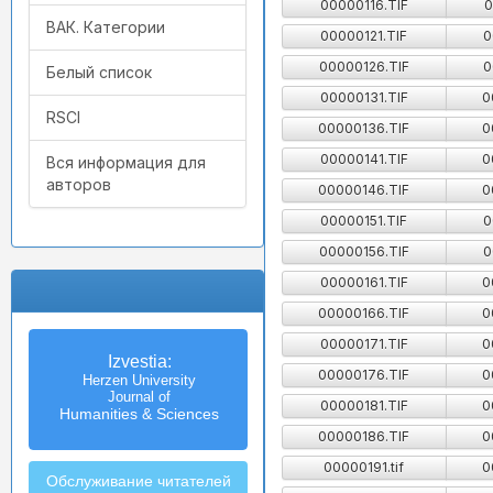
00000116.TIF
0
ВАК. Категории
00000121.TIF
0
00000126.TIF
0
Белый список
00000131.TIF
0
RSCI
00000136.TIF
0
00000141.TIF
0
Вся информация для
авторов
00000146.TIF
0
00000151.TIF
0
00000156.TIF
0
00000161.TIF
0
00000166.TIF
0
00000171.TIF
0
Известия
00000176.TIF
0
Российского государственного
педагогического университета
00000181.TIF
0
им. А.И. Герцена
00000186.TIF
0
00000191.tif
0
Обслуживание читателей