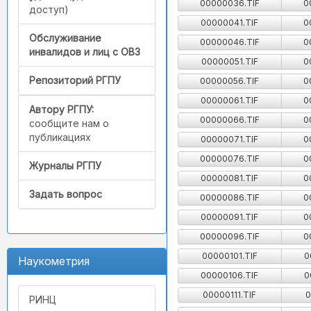
00000036.TIF
0
доступ)
00000041.TIF
0
Обслуживание
00000046.TIF
0
инвалидов и лиц с ОВЗ
00000051.TIF
0
Репозиторий РГПУ
00000056.TIF
0
00000061.TIF
0
Автору РГПУ:
00000066.TIF
0
сообщите нам о
публикациях
00000071.TIF
0
00000076.TIF
0
Журналы РГПУ
00000081.TIF
0
Задать вопрос
00000086.TIF
0
00000091.TIF
0
00000096.TIF
0
00000101.TIF
0
Наукометрия
00000106.TIF
0
00000111.TIF
0
РИНЦ