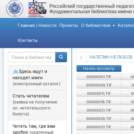
Российский государственный педагоги
Фундаментальная библиотека имени
Главная / Новости
Проекты
О библиотеке
Катало
Контакты
Быстрый доступ
Картотека детской лит
(current)
/
НАЛЕПИН-НЕЛЮБОВ
Начать просмотр
Здесь ищут и
00000001.TIF
0
находят книги
(электронный каталог)
00000006.TIF
0
00000011.TIF
0
Стать читателем
(заявка на получение
00000016.TIF
0
эл. читательского
00000021.TIF
0
билета)
00000026.TIF
0
Читать там, где вам
00000031.TIF
0
удобно
(удаленный