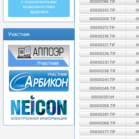
00000196.TIF
0
с ограниченными
возможностями
00000201.TIF
0
здоровья
00000206.TIF
0
00000211.TIF
0
Участник
00000216.TIF
0
00000221.TIF
0
00000226.TIF
0
00000231.TIF
0
00000236.TIF
0
00000241.TIF
0
00000246.TIF
0
00000251.tif
0
00000256.TIF
0
00000261.TIF
0
00000266.TIF
0
00000271.TIF
0