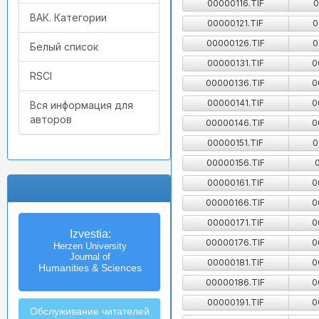
00000116.TIF
0
ВАК. Категории
00000121.TIF
0
00000126.TIF
0
Белый список
00000131.TIF
0
RSCI
00000136.TIF
0
00000141.TIF
0
Вся информация для
авторов
00000146.TIF
0
00000151.TIF
0
00000156.TIF
00000161.TIF
0
00000166.TIF
0
00000171.TIF
0
Izvestia:
00000176.TIF
0
Herzen University
Journal of
00000181.TIF
0
Humanities & Sciences
00000186.TIF
0
00000191.TIF
0
Обслуживание читателей