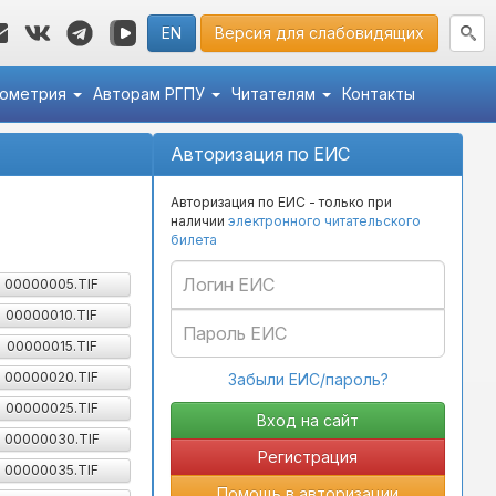
EN
Версия для слабовидящих
кометрия
Авторам РГПУ
Читателям
Контакты
Авторизация по ЕИС
Авторизация по ЕИС - только при
наличии
электронного читательского
билета
00000005.TIF
00000010.TIF
00000015.TIF
00000020.TIF
Забыли ЕИС/пароль?
00000025.TIF
00000030.TIF
Регистрация
00000035.TIF
Помощь в авторизации