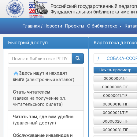
Российский государственный педагоги
Фундаментальная библиотека имени
Главная / Новости
Проекты
О библиотеке
Ката
Быстрый доступ
Картотека детско
(current)
/
СОБАКА-ССО
Начать просмотр
Здесь ищут и находят
00000001.tif
книги
(электронный каталог)
00000006.TIF
Стать читателем
00000011.TIF
(заявка на получение эл.
читательского билета)
00000016.TIF
00000021.TIF
Читать там, где вам удобно
00000026.TIF
(удаленный доступ)
00000031.TIF
Обслуживание инвалидов и