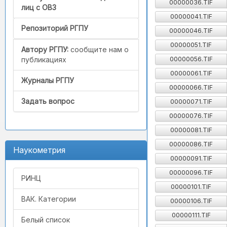
00000036.TIF
лиц с ОВЗ
00000041.TIF
Репозиторий РГПУ
00000046.TIF
00000051.TIF
Автору РГПУ:
сообщите нам о
00000056.TIF
публикациях
00000061.TIF
Журналы РГПУ
00000066.TIF
Задать вопрос
00000071.TIF
00000076.TIF
00000081.TIF
00000086.TIF
Наукометрия
00000091.TIF
00000096.TIF
РИНЦ
00000101.TIF
ВАК. Категории
00000106.TIF
00000111.TIF
Белый список