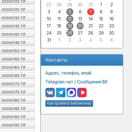
00000120.TIF
27
28
29
30
31
1
2
00000125.TIF
3
4
5
6
7
8
9
00000130.TIF
10
11
12
13
14
15
16
17
18
19
20
21
22
23
00000135.TIF
24
25
26
27
28
29
30
00000140.TIF
31
1
2
3
4
5
6
00000145.TIF
00000150.TIF
00000155.TIF
Контакты
00000160.TIF
Адрес, телефон, email
00000165.TIF
Telegram-чат /
Сообщения ВК
00000170.TIF
00000175.TIF
00000180.TIF
Как пройти в библиотеку
00000185.TIF
00000190.TIF
00000195.TIF