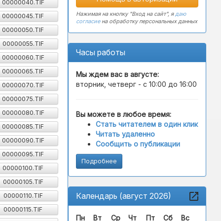
00000040.TIF
Нажимая на кнопку "Вход на сайт", я
даю
00000045.TIF
согласие
на обработку персональных данных
00000050.TIF
00000055.TIF
Часы работы
00000060.TIF
00000065.TIF
Мы ждем вас в
августе
:
вторник, четверг - с 10:00 до 16:00
00000070.TIF
00000075.TIF
00000080.TIF
Вы можете в любое время:
Стать читателем в один клик
00000085.TIF
Читать удаленно
00000090.TIF
Сообщить о публикации
00000095.TIF
Подробнее
00000100.TIF
00000105.TIF
Календарь (август 2026)
00000110.TIF
00000115.TIF
Пн
Вт
Ср
Чт
Пт
Сб
Вс