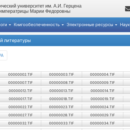
ческий университет им. А.И. Герцена
 императрицы Марии Федоровны
логи
Книгообеспеченность
Электронные ресурсы
Нау
й литературы
РА
00000002.TIF
00000003.TIF
00000004.TIF
00000007.TIF
00000008.TIF
00000009.TIF
00000012.TIF
00000013.TIF
00000014.TIF
00000017.TIF
00000018.TIF
00000019.TIF
00000022.TIF
00000023.TIF
00000024.TIF
00000027.TIF
00000028.TIF
00000029.TIF
00000032.TIF
00000033.TIF
00000034.TIF