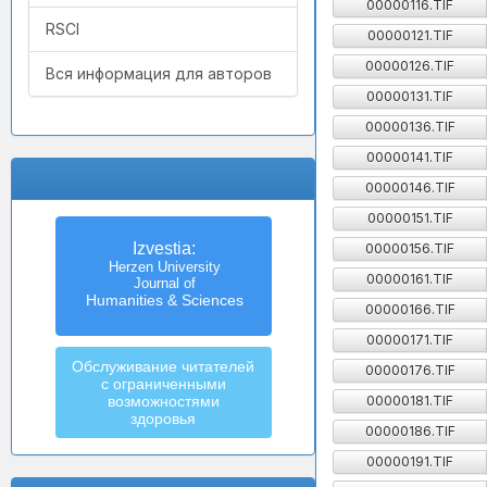
00000116.TIF
RSCI
00000121.TIF
00000126.TIF
Вся информация для авторов
00000131.TIF
00000136.TIF
00000141.TIF
00000146.TIF
00000151.TIF
Izvestia:
00000156.TIF
Herzen University
00000161.TIF
Journal of
Humanities & Sciences
00000166.TIF
00000171.TIF
Обслуживание читателей
00000176.TIF
с ограниченными
00000181.TIF
возможностями
здоровья
00000186.TIF
00000191.TIF