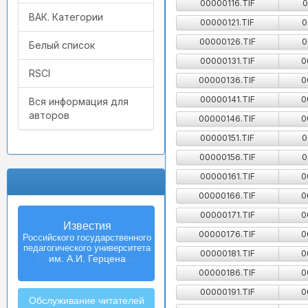
00000116.TIF
0
ВАК. Категории
00000121.TIF
0
00000126.TIF
0
Белый список
00000131.TIF
0
RSCI
00000136.TIF
0
00000141.TIF
0
Вся информация для
авторов
00000146.TIF
0
00000151.TIF
0
00000156.TIF
0
00000161.TIF
0
00000166.TIF
0
00000171.TIF
0
Известия
00000176.TIF
0
Российского государственного
педагогического университета
00000181.TIF
0
им. А.И. Герцена
00000186.TIF
0
00000191.TIF
0
Обслуживание читателей