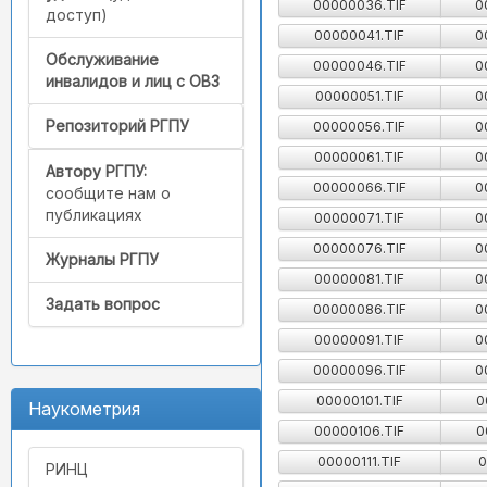
00000036.TIF
0
доступ)
00000041.TIF
0
Обслуживание
00000046.TIF
0
инвалидов и лиц с ОВЗ
00000051.TIF
0
Репозиторий РГПУ
00000056.TIF
0
00000061.TIF
0
Автору РГПУ:
00000066.TIF
0
сообщите нам о
публикациях
00000071.TIF
0
00000076.TIF
0
Журналы РГПУ
00000081.TIF
0
Задать вопрос
00000086.TIF
0
00000091.TIF
0
00000096.TIF
0
00000101.TIF
0
Наукометрия
00000106.TIF
0
00000111.TIF
0
РИНЦ