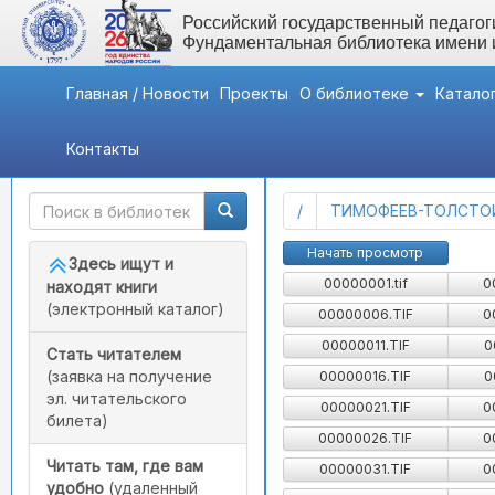
Российский государственный педагоги
Фундаментальная библиотека имени
Главная / Новости
Проекты
О библиотеке
Катало
Контакты
Быстрый доступ
Картотека детской лит
(current)
/
ТИМОФЕЕВ-ТОЛСТО
Начать просмотр
Здесь ищут и
00000001.tif
0
находят книги
(электронный каталог)
00000006.TIF
0
00000011.TIF
0
Стать читателем
(заявка на получение
00000016.TIF
0
эл. читательского
00000021.TIF
0
билета)
00000026.TIF
0
Читать там, где вам
00000031.TIF
0
удобно
(удаленный