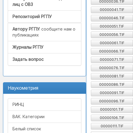
00000036.TIF
лиц с ОВЗ
00000041.TIF
Репозиторий РГПУ
00000046.TIF
00000051.TIF
Автору РГПУ:
сообщите нам о
00000056.TIF
публикациях
00000061.TIF
Журналы РГПУ
00000066.TIF
Задать вопрос
00000071.TIF
00000076.TIF
00000081.TIF
00000086.TIF
Наукометрия
00000091.TIF
00000096.TIF
РИНЦ
00000101.TIF
ВАК. Категории
00000106.TIF
00000111.TIF
Белый список