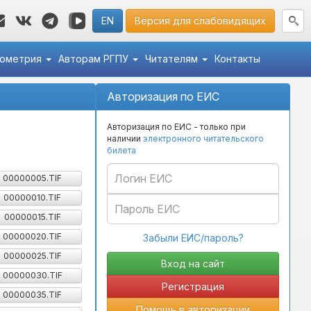
EN
Версия для слабовидящих
кометрия
Авторам РГПУ
Читателям
Контакты
Авторизация по ЕИС
Авторизация по ЕИС - только при
наличии
электронного читательского
билета
00000005.TIF
00000010.TIF
00000015.TIF
00000020.TIF
Забыли ЕИС/пароль?
00000025.TIF
00000030.TIF
Регистрация
00000035.TIF
Помощь в авторизации