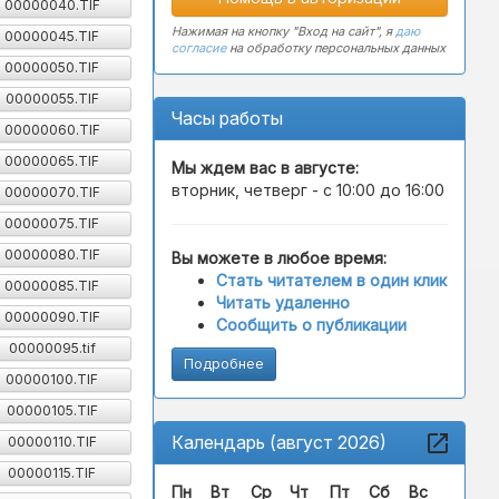
00000040.TIF
Нажимая на кнопку "Вход на сайт", я
даю
00000045.TIF
согласие
на обработку персональных данных
00000050.TIF
00000055.TIF
Часы работы
00000060.TIF
00000065.TIF
Мы ждем вас в
августе
:
вторник, четверг - с 10:00 до 16:00
00000070.TIF
00000075.TIF
00000080.TIF
Вы можете в любое время:
Стать читателем в один клик
00000085.TIF
Читать удаленно
00000090.TIF
Сообщить о публикации
00000095.tif
Подробнее
00000100.TIF
00000105.TIF
Календарь (август 2026)
00000110.TIF
00000115.TIF
Пн
Вт
Ср
Чт
Пт
Сб
Вс