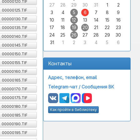
00000120.TIF
27
28
29
30
31
1
2
00000125.TIF
3
4
5
6
7
8
9
00000130.TIF
10
11
12
13
14
15
16
17
18
19
20
21
22
23
00000135.TIF
24
25
26
27
28
29
30
00000140.TIF
31
1
2
3
4
5
6
00000145.TIF
00000150.TIF
00000155.TIF
Контакты
00000160.TIF
Адрес, телефон, email
00000165.TIF
Telegram-чат /
Сообщения ВК
00000170.TIF
00000175.TIF
00000180.TIF
Как пройти в библиотеку
00000185.TIF
00000190.TIF
00000195.TIF