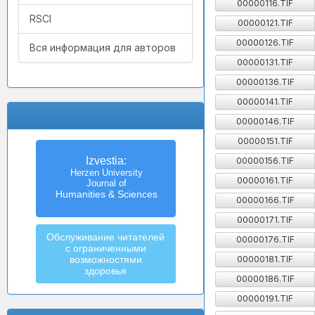
00000116.TIF
RSCI
00000121.TIF
00000126.TIF
Вся информация для авторов
00000131.TIF
00000136.TIF
00000141.TIF
00000146.TIF
00000151.TIF
Известия
Izvestia:
00000156.TIF
Российского государственного
Herzen University
00000161.TIF
педагогического университета
Journal of
Humanities & Sciences
им. А.И. Герцена
00000166.TIF
00000171.TIF
Обслуживание читателей
00000176.TIF
с ограниченными
00000181.TIF
возможностями
здоровья
00000186.TIF
00000191.TIF