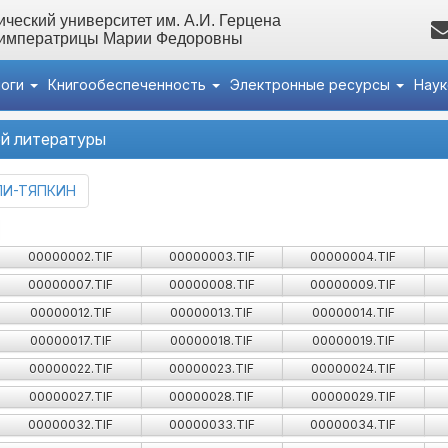
ческий университет им. А.И. Герцена
 императрицы Марии Федоровны
логи
Книгообеспеченность
Электронные ресурсы
Нау
й литературы
И-ТЯПКИН
00000002.TIF
00000003.TIF
00000004.TIF
00000007.TIF
00000008.TIF
00000009.TIF
00000012.TIF
00000013.TIF
00000014.TIF
00000017.TIF
00000018.TIF
00000019.TIF
00000022.TIF
00000023.TIF
00000024.TIF
00000027.TIF
00000028.TIF
00000029.TIF
00000032.TIF
00000033.TIF
00000034.TIF