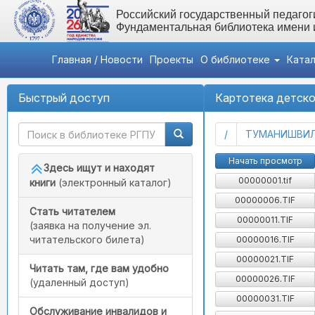
Российский государственный педагоги
Фундаментальная библиотека имени
Главная / Новости
Проекты
О библиотеке
Ката
Быстрый доступ
Картотека детско
(current)
/
ТУМАНИШВИЛ
Начать просмотр
Здесь ищут и находят
00000001.tif
книги
(электронный каталог)
00000006.TIF
Стать читателем
00000011.TIF
(заявка на получение эл.
читательского билета)
00000016.TIF
00000021.TIF
Читать там, где вам удобно
00000026.TIF
(удаленный доступ)
00000031.TIF
Обслуживание инвалидов и