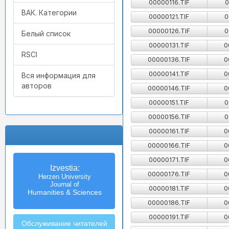
00000116.TIF
0
ВАК. Категории
00000121.TIF
0
00000126.TIF
0
Белый список
00000131.TIF
0
RSCI
00000136.TIF
0
00000141.TIF
0
Вся информация для
авторов
00000146.TIF
0
00000151.TIF
0
00000156.TIF
0
00000161.TIF
0
00000166.TIF
0
00000171.TIF
0
Известия
Izvestia:
00000176.TIF
0
Российского государственного
Herzen University
педагогического университета
Journal of
00000181.TIF
0
Humanities & Sciences
им. А.И. Герцена
00000186.TIF
0
00000191.TIF
0
Обслуживание читателей