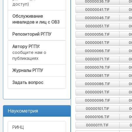
00000036.TIF
0
доступ)
00000041.TIF
0
Обслуживание
00000046.TIF
0
инвалидов и лиц с ОВЗ
00000051.TIF
0
Репозиторий РГПУ
00000056.TIF
0
00000061.TIF
0
Автору РГПУ:
00000066.TIF
0
сообщите нам о
публикациях
00000071.TIF
0
00000076.TIF
0
Журналы РГПУ
00000081.TIF
0
Задать вопрос
00000086.TIF
0
00000091.TIF
0
00000096.TIF
0
00000101.TIF
0
Наукометрия
00000106.TIF
0
00000111.TIF
0
РИНЦ