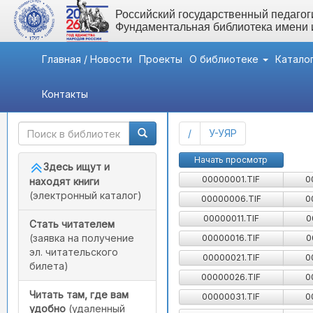
Российский государственный педагоги
Фундаментальная библиотека имени
Главная / Новости
Проекты
О библиотеке
Катало
Контакты
Быстрый доступ
Картотека детской лит
(current)
/
У-УЯР
Начать просмотр
Здесь ищут и
00000001.TIF
0
находят книги
(электронный каталог)
00000006.TIF
0
00000011.TIF
0
Стать читателем
(заявка на получение
00000016.TIF
0
эл. читательского
00000021.TIF
0
билета)
00000026.TIF
0
Читать там, где вам
00000031.TIF
0
удобно
(удаленный