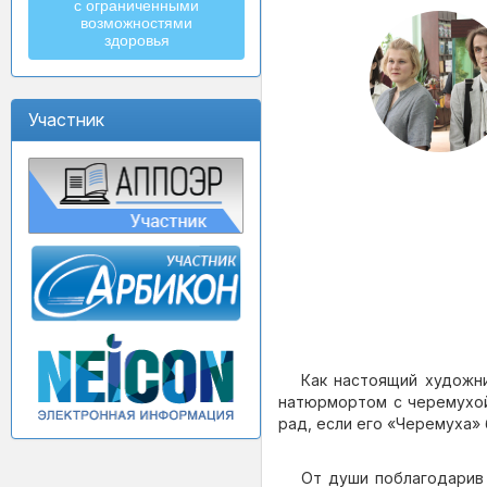
с ограниченными
возможностями
здоровья
Участник
Как настоящий художн
натюрмортом с черемухой
рад, если его «Черемуха» 
От души поблагодарив