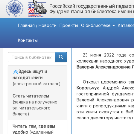
Российский государственный педагоги
Фундаментальная библиотека имени
Главная / Новости
Проекты
О библиотеке
Катало
Контакты
Быстрый доступ
Мероприятия
- Дар Вале
23 июня 2022 года со
коллекции народного худо
Валерия Александровича 
Здесь ищут и
находят книги
Открыл церемонию за
(электронный каталог)
Корольчук
. Андрей Алек
гостеприимной фундамен
Стать читателем
Валерий Александрович р
(заявка на получение
книги с репродукциями ка
эл. читательского
эти книги окажутся в би
билета)
слово директору институ
Читать там, где вам
удобно
(удаленный