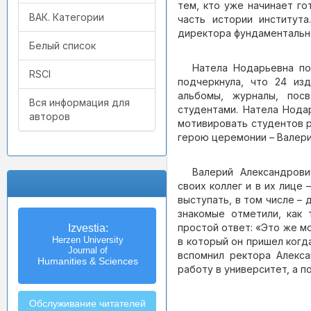
тем, кто уже начинает го
ВАК. Категории
часть истории институт
директора фундаментальн
Белый список
Натела Нодарьевна по
RSCI
подчеркнула, что 24 из
альбомы, журналы, пос
Вся информация для
студентами. Натела Нода
авторов
мотивировать студентов р
герою церемонии – Валер
Валерий Александрови
своих коллег и в их лице
выступать, в том числе – 
знакомые отметили, как 
простой ответ: «Это же м
Izvestia:
Herzen University
в который он пришел когд
Journal of
вспомнил ректора Алекса
Humanities & Sciences
работу в университет, а п
Обслуживание читателей