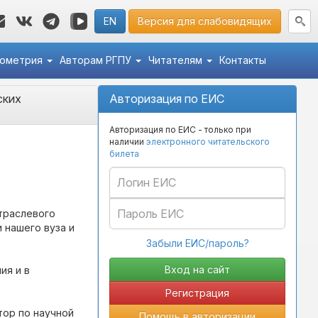
EN
Версия для слабовидящих
кометрия
Авторам РГПУ
Читателям
Контакты
ских
Авторизация по ЕИС
Авторизация по ЕИС - только при
наличии
электронного читательского
билета
траслевого
 нашего вуза и
Забыли ЕИС/пароль?
ия и в
Регистрация
тор по научной
Помощь в авторизации