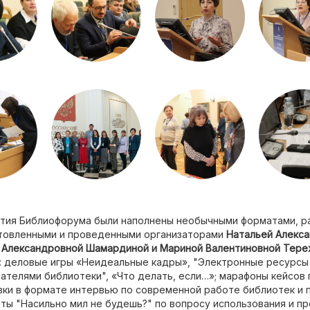
ятия Библиофорума были наполнены необычными форматами, р
товленными и проведенными организаторами
Натальей Алекс
Александровной Шамардиной и Мариной Валентиновной Тере
: деловые игры «Неидеальные кадры», "Электронные ресурсы 
вателями библиотеки", «Что делать, если…»; марафоны кейсов
вки в формате интервью по современной работе библиотек и 
ты "Насильно мил не будешь?" по вопросу использования и п