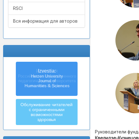
RSCI
Вся информация для авторов
Известия
Российского государственного
педагогического университета
им. А.И. Герцена
Обслуживание читателей
с ограниченными
возможностями
здоровья
Руководители фунда
Квелидзе-Кузнецов