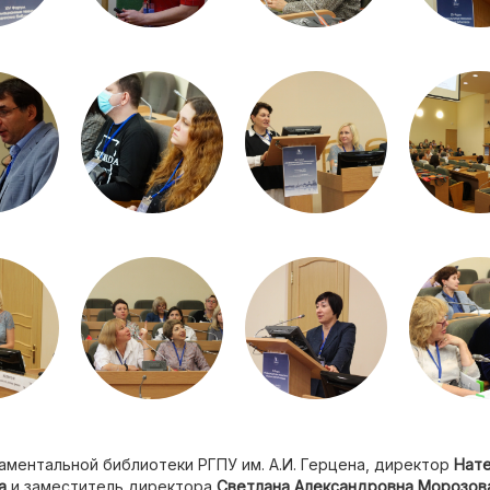
ментальной библиотеки РГПУ им. А.И. Герцена, директор
Нат
а
и заместитель директора
Светлана Александровна Морозов