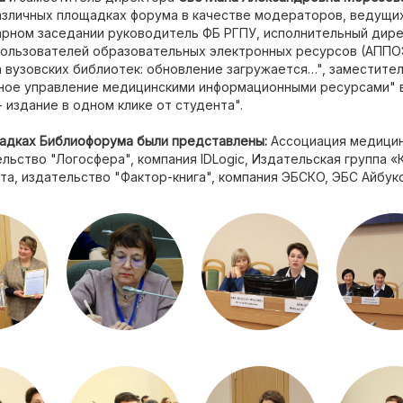
азличных площадках форума в качестве модераторов, ведущих
нарном заседании руководитель ФБ РГПУ, исполнительный дир
пользователей образовательных электронных ресурсов (АППО
 вузовских библиотек: обновление загружается…", заместите
сное управление медицинскими информационными ресурсами" 
- издание в одном клике от студента".
щадках Библиофорума были представлены:
Ассоциация медицин
льство "Логосфера", компания IDLogic, Издательская группа 
та, издательство "Фактор-книга", компания ЭБСКО, ЭБС Айбукс