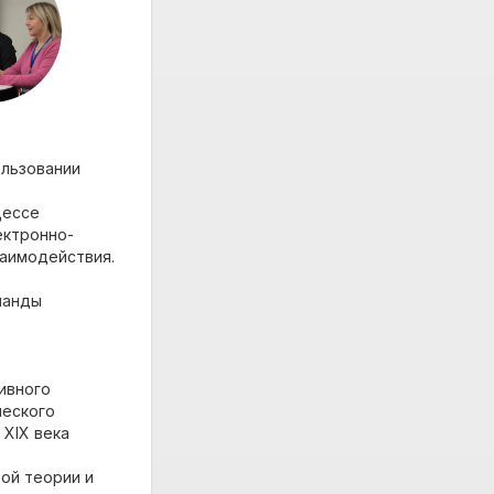
ользовании
цессе
ектронно-
заимодействия.
манды
тивного
ческого
 XIX века
ой теории и