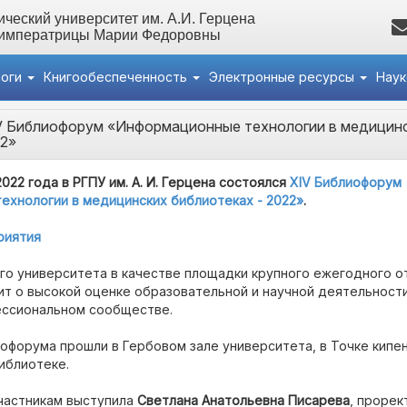
ческий университет им. А.И. Герцена
 императрицы Марии Федоровны
логи
Книгообеспеченность
Электронные ресурсы
Нау
V Библиофорум «Информационные технологии в медицин
22»
2022 года в РГПУ им. А. И. Герцена состоялся
XIV Библиофорум
ехнологии в медицинских библиотеках - 2022»
.
риятия
го университета в качестве площадки крупного ежегодного о
т о высокой оценке образовательной и научной деятельности
ессиональном сообществе.
форума прошли в Гербовом зале университета, в Точке кипен
иблиотеке.
участникам выступила
Светлана Анатольевна Писарева
, прорек