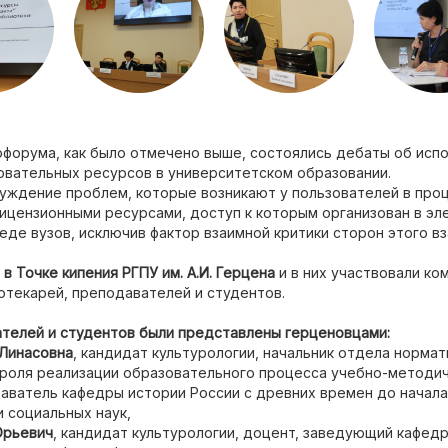
офорума, как было отмечено выше, состоялись дебаты об исп
овательных ресурсов в университетском образовании.
суждение проблем, которые возникают у пользователей в про
ицензионными ресурсами, доступ к которым организован в эл
де вузов, исключив фактор взаимной критики сторон этого в
ь
в Точке кипения РГПУ им. А.И. Герцена
и в них участвовали ко
отекарей, преподавателей и студентов.
телей и студентов были представлены герценовцами:
Линасовна
, кандидат культурологии, начальник отдела норма
троля реализации образовательного процесса учебно-методи
аватель кафедры истории России с древних времен до начала
и социальных наук,
Юрьевич
, кандидат культурологии, доцент, заведующий кафедр