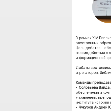
В рамках XIV Библи
электронных образ
Цель дебатов – об
взаимодействия с л
информационной сре
Дебаты состоялис
агрегаторов, библи
Команды преподава
•
Соловьева Вайда 
обеспечения и кон
управления, препод
института истории 
•
Чукуров Андрей 