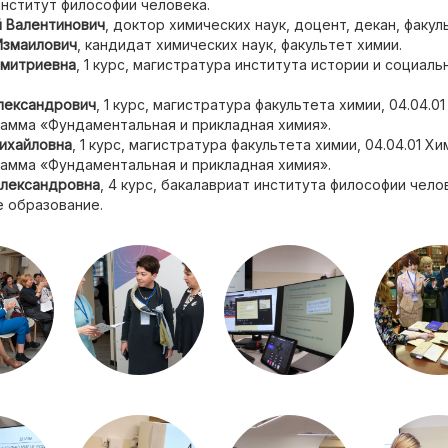
институт философии человека.
 Валентинович
, доктор химических наук, доцент, декан, факул
Измаилович
, кандидат химических наук, факультет химии.
Дмитриевна
, 1 курс, магистратура института истории и социальн
лександрович
, 1 курс, магистратура факультета химии, 04.04.01
амма «Фундаментальная и прикладная химия».
ихайловна
, 1 курс, магистратура факультета химии, 04.04.01 Хи
амма «Фундаментальная и прикладная химия».
Александровна
, 4 курс, бакалавриат института философии чело
е образование.