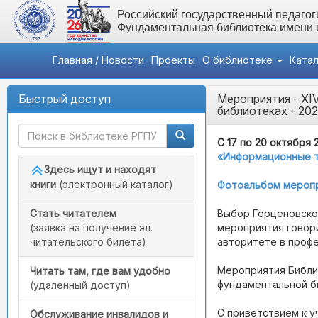
Российский государственный педагоги
Фундаментальная библиотека имени
Главная / Новости
Проекты
О библиотеке
Ката
Быстрый доступ
Мероприятия
- XI
библиотеках - 20
C 17 по 20 октября 
«Информационные т
Здесь ищут и находят
книги
(электронный каталог)
Фотоальбом мероп
Выбор Герценовско
Стать читателем
мероприятия говори
(заявка на получение эл.
авторитете в проф
читательского билета)
Мероприятия Библио
Читать там, где вам удобно
фундаментальной б
(удаленный доступ)
С приветствием к 
Обслуживание инвалидов и