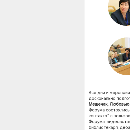
Все дни и меропри
досконально подго
Мешечак, Любовью 
Форума состоялись
контакта" с пользо
Форума; видеовста
библиотекаря; деба