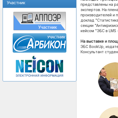
Участник
представлены на р
экспертов. На пле
производителей и 
доклад "Статистика
секции "Антикризи
кейсом "ЭБС в LMS 
На выставке и пло
ЭБС BookUp, издате
Консультант студен