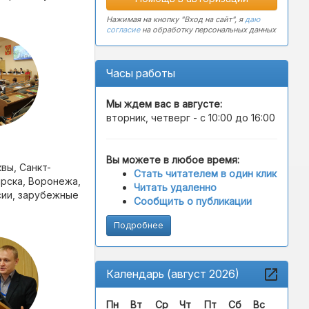
Нажимая на кнопку "Вход на сайт", я
даю
согласие
на обработку персональных данных
Часы работы
Мы ждем вас в
августе
:
вторник, четверг - с 10:00 до 16:00
Вы можете в любое время:
вы, Санкт-
Стать читателем в один клик
ярска, Воронежа,
Читать удаленно
сии, зарубежные
Сообщить о публикации
Подробнее
Календарь (август 2026)
Пн
Вт
Ср
Чт
Пт
Сб
Вс