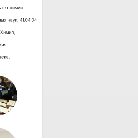
ьтет химии.
ых наук, 41.04.04
 Химия,
мия,
века,