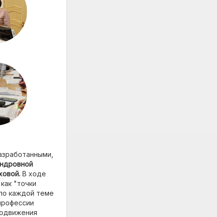
азработанными,
андровной
ховой.
В ходе
как "точки
 по каждой теме
профессии
родвижения