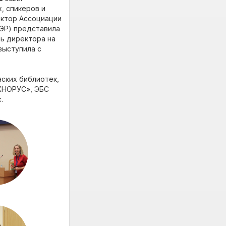
, спикеров и
ектор Ассоциации
ЭР) представила
ль директора на
выступила с
ских библиотек,
«КНОРУС», ЭБС
.