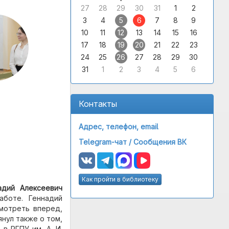
27
28
29
30
31
1
2
3
4
5
6
7
8
9
10
11
12
13
14
15
16
17
18
19
20
21
22
23
24
25
26
27
28
29
30
31
1
2
3
4
5
6
Контакты
Адрес, телефон, email
Telegram-чат /
Сообщения ВК
Как пройти в библиотеку
адий Алексеевич
аботе. Геннадий
смотреть вперед,
нул также о том,
в РГПУ им. А. И.