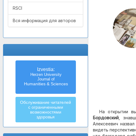
RSCI
Вся информация для авторов
Izvestia:
Herzen University
Journal of
Humanities & Sciences
Обслуживание читателей
с ограниченными
На открытии вы
возможностями
здоровья
Бордовский
, знав
Алексеевич назвал
видеть перспективн
что благодаря рабо