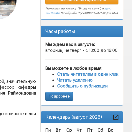
Нажимая на кнопку "Вход на сайт", я
даю
согласие
на обработку персональных данных
Часы работы
Мы ждем вас в
августе
:
вторник, четверг - с 10:00 до 16:00
Вы можете в любое время:
Стать читателем в один клик
Читать удаленно
ой, значительную
Сообщить о публикации
офессор кафедры
ния Раймондовна
Подробнее
ды и личные вещи
Календарь (август 2026)
Пн
Вт
Ср
Чт
Пт
Сб
Вс