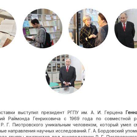
ставки выступил президент РГПУ им. А. И. Герцена
Генн
ший Раймонда Генриховича с 1969 года по совместной р
 Р. Г. Пиотровского уникальным человеком, который умел 
ые направления научных исследований. Г. А. Бордовский упомя
те группы лингвистов под руководством Р. Г. Пиотровского 