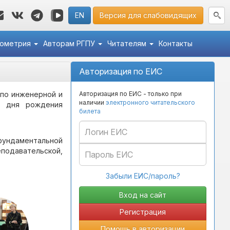
EN
Версия для слабовидящих
кометрия
Авторам РГПУ
Читателям
Контакты
Авторизация по ЕИС
 по инженерной и
Авторизация по ЕИС - только при
наличии
электронного читательского
со дня рождения
билета
фундаментальной
еподавательской,
Забыли ЕИС/пароль?
Регистрация
Помощь в авторизации