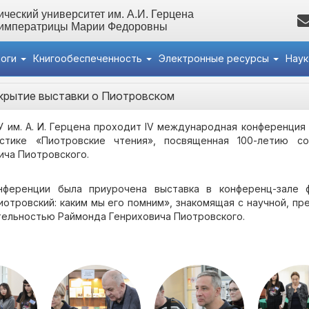
ческий университет им. А.И. Герцена
 императрицы Марии Федоровны
логи
Книгообеспеченность
Электронные ресурсы
Нау
крытие выставки о Пиотровском
У им. А. И. Герцена проходит IV международная конференция
истике «Пиотровские чтения», посвященная 100-летию 
ича Пиотровского.
ференции была приурочена выставка в конференц-зале 
Пиотровский: каким мы его помним», знакомящая с научной, пр
ельностью Раймонда Генриховича Пиотровского.