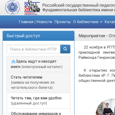
Российский государственный педагоги
Фундаментальная библиотека имени
Главная / Новости
Проекты
О библиотеке
Ката
Быстрый доступ
Мероприятия
- От
22 ноября в РГП
прикладной лингв
Раймонда Генрихов
Здесь ищут и находят
книги
(электронный каталог)
К открытию кон
библиотеки «Р. Г. 
Стать читателем
общественной деят
(заявка на получение эл.
читательского билета)
Читать там, где вам удобно
(удаленный доступ)
Обслуживание инвалидов и