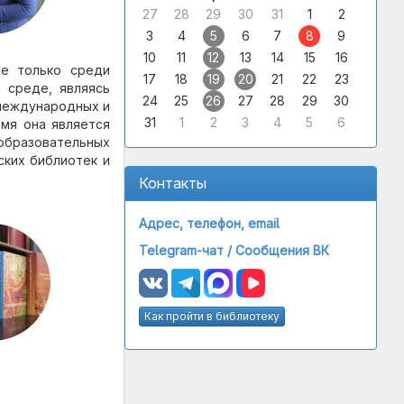
27
28
29
30
31
1
2
3
4
5
6
7
8
9
10
11
12
13
14
15
16
не только среди
17
18
19
20
21
22
23
 среде, являясь
24
25
26
27
28
29
30
международных и
31
1
2
3
4
5
6
емя она является
образовательных
ских библиотек и
Контакты
Адрес, телефон, email
Telegram-чат /
Сообщения ВК
Как пройти в библиотеку