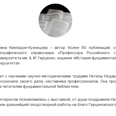
вна Квелидзе-Кузнецова – автор более 60 публикаций, с
ографического справочника «Профессора Российского г
иверситета им. А. И. Герцена», издания «История фундамента
верситета».
мит с научными научно-методическими трудами Нателы Нода
ессионала своего дела, наставника профессионалов. Она пр
м читателям фундаментальной библиотеки.
нтересом познакомились с выставкой, от души поздравили Н
али дальнейшей плодотворной работы на благо Герценовского