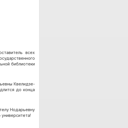
оставитель всех
осударственного
льной библиотеки
рьевны Квелидзе-
одлится до конца
ателу Нодарьевну
 университета!