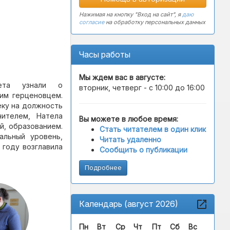
Нажимая на кнопку "Вход на сайт", я
даю
согласие
на обработку персональных данных
Часы работы
Мы ждем вас в
августе
:
тета узнали о
вторник, четверг - с 10:00 до 16:00
им герценовцем.
еку на должность
чителем, Натела
Вы можете в любое время:
й, образованием.
Стать читателем в один клик
альный уровень,
Читать удаленно
 году возглавила
Сообщить о публикации
Подробнее
Календарь (август 2026)
Пн
Вт
Ср
Чт
Пт
Сб
Вс