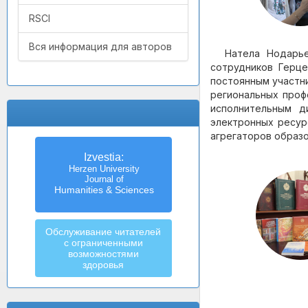
RSCI
Вся информация для авторов
Натела Нодарье
сотрудников Герце
постоянным участн
региональных проф
исполнительным д
электронных ресур
агрегаторов образ
Izvestia:
Herzen University
Journal of
Humanities & Sciences
Обслуживание читателей
с ограниченными
возможностями
здоровья