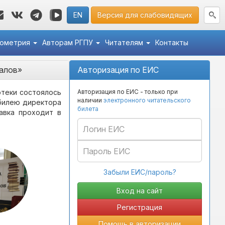
EN
Версия для слабовидящих
кометрия
Авторам РГПУ
Читателям
Контакты
алов»
Авторизация по ЕИС
отеки состоялось
Авторизация по ЕИС - только при
наличии
электронного читательского
юбилею директора
билета
авка проходит в
Забыли ЕИС/пароль?
Регистрация
Помощь в авторизации