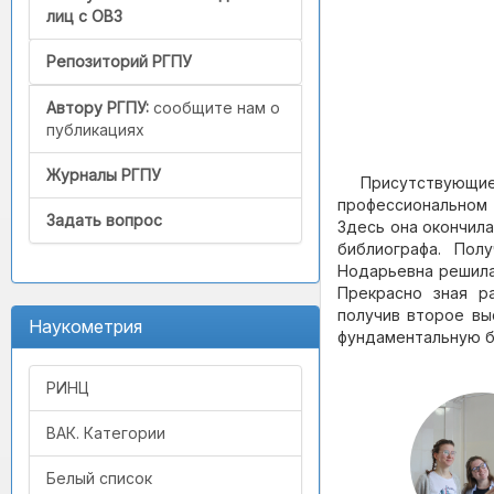
лиц с ОВЗ
Репозиторий РГПУ
Автору РГПУ:
сообщите нам о
публикациях
Журналы РГПУ
Присутствующ
профессиональном
Задать вопрос
Здесь она окончила
библиографа. Пол
Нодарьевна решила
Прекрасно зная р
получив второе вы
Наукометрия
фундаментальную б
РИНЦ
ВАК. Категории
Белый список