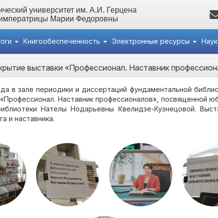
ческий университет им. А.И. Герцена
 императрицы Марии Федоровны
логи
Книгообеспеченность
Электронные ресурсы
Нау
крытие выставки «Профессионал. Наставник профессион
ода в зале периодики и диссертаций фундаментальной библи
 «Профессионал. Наставник профессионалов», посвященной 
библиотеки Нателы Нодарьевны Квелидзе-Кузнецовой. Выст
а и наставника.