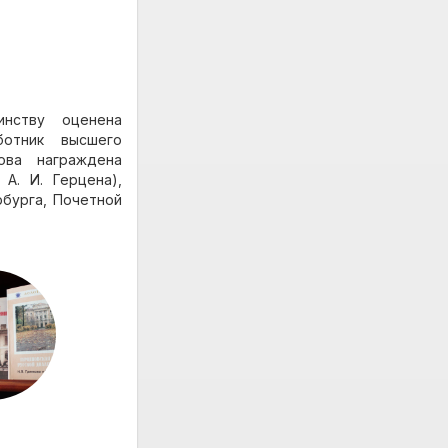
нству оценена
ботник высшего
ова награждена
А. И. Герцена),
рбурга, Почетной