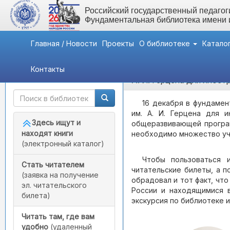
Российский государственный педагоги
Фундаментальная библиотека имени
Главная / Новости
Проекты
О библиотеке
Катало
Контакты
Быстрый доступ
Мероприятия
- Знакомст
А. И. Герцена для инос
16 декабря в фундаме
им. А. И. Герцена для 
Здесь ищут и
общеразвивающей програм
находят книги
необходимо множество уче
(электронный каталог)
Чтобы пользоваться 
Стать читателем
читательские билеты, а п
(заявка на получение
обрадовал и тот факт, чт
эл. читательского
России и находящимися в
билета)
экскурсия по библиотеке 
Читать там, где вам
удобно
(удаленный