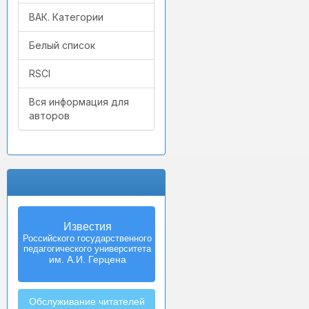
ВАК. Категории
Белый список
RSCI
Вся информация для
авторов
Известия
Izvestia:
Российского государственного
Herzen University
педагогического университета
Journal of
Humanities & Sciences
им. А.И. Герцена
Обслуживание читателей