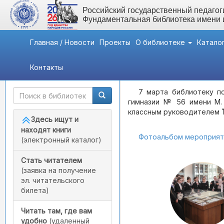
Российский государственный педагоги
Фундаментальная библиотека имени
Главная / Новости
Проекты
О библиотеке
Катало
Контакты
Быстрый доступ
Мероприятия
- Литерату
7 марта библиотеку п
гимназии № 56 имени М. 
классным руководителем
Здесь ищут и
находят книги
Фотоальбом мероприят
(электронный каталог)
Стать читателем
(заявка на получение
эл. читательского
билета)
Читать там, где вам
удобно
(удаленный