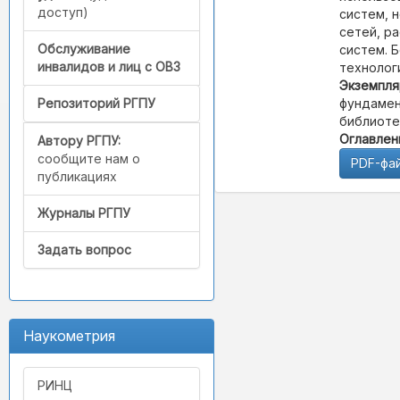
доступ)
систем, 
сетей, р
Обслуживание
систем. 
инвалидов и лиц с ОВЗ
технолог
Экземпля
фундамен
Репозиторий РГПУ
библиотек
Оглавлен
Автору РГПУ:
сообщите нам о
PDF-фа
публикациях
Журналы РГПУ
Задать вопрос
Наукометрия
РИНЦ