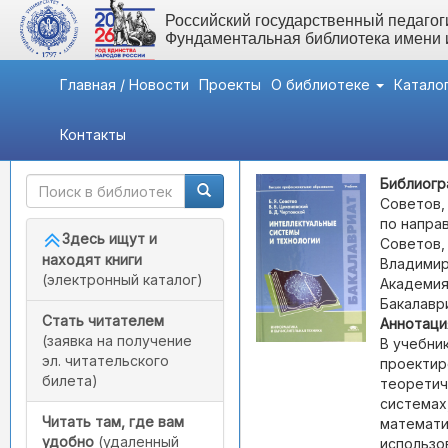
Российский государственный педагоги
Фундаментальная библиотека имени
Главная / Новости
Проекты
О библиотеке
Катало
Контакты
Быстрый доступ
Советов, Борис Яковлев
Библиогр
Советов,
по напра
Здесь ищут и
Советов,
находят книги
Владимир 
(электронный каталог)
Академия,
Бакалаври
Стать читателем
Аннотаци
(заявка на получение
В учебни
эл. читательского
проектир
билета)
теоретич
системах
Читать там, где вам
математи
удобно
(удаленный
использо