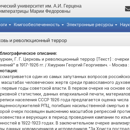
ческий университет им. А.И. Герцена
 императрицы Марии Федоровны
логи
Книгообеспеченность
Электронные ресурсы
Нау
рковь и революционный террор
блиографическое описание:
уркин, Г. Г. Церковь и революционный террор [Текст] : очерки
онений" в 1917-1926 гг. / Хмуркин Георгий Георгиевич. - Москва : б.
нотация:
ссматривается один из самых запутанных вопросов российск
о масштабах человеческих жертв среди православного духовен
в первые годы советской власти. В первом очерке на основе 
рковной статистики, данных епархиальной печати, материало
реписи населения СССР 1926 года предлагается оценка числа
ященнослужителей РПЦ, погибших насильственной смертью в 1
орой очерк посвящен выяснению масштабов репрессий проти
ховенства и верующих в период проведения кампании по изъ
нностей в 1922-1923 годах. В заключительном очерке анализи
зы данных новомучеников и исповедников "За Христа пострад