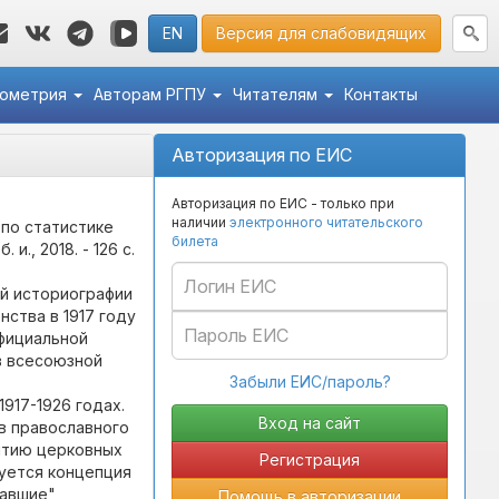
EN
Версия для слабовидящих
кометрия
Авторам РГПУ
Читателям
Контакты
Авторизация по ЕИС
Авторизация по ЕИС - только при
наличии
электронного читательского
 по статистике
билета
 и., 2018. - 126 с.
ой историографии
ства в 1917 году
официальной
в всесоюзной
Забыли ЕИС/пароль?
917-1926 годах.
в православного
ятию церковных
Регистрация
руется концепция
авшие",
Помощь в авторизации