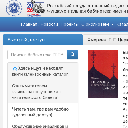
Российский государственный педагоги
Фундаментальная библиотека имени
Главная / Новости
Проекты
О библиотеке
Ката
Быстрый доступ
Хмуркин, Г. Г. Це
Би
Хм
"г
Здесь ищут и находят
Ан
книги
(электронный каталог)
Ра
- 
Стать читателем
и 
(заявка на получение эл.
це
читательского билета)
пе
св
Читать там, где вам удобно
Вт
(удаленный доступ)
ду
це
Обслуживание инвалидов и
Ба