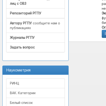
лиц с ОВЗ
ра
не
Эк
Репозиторий РГПУ
фу
би
Автору РГПУ:
сообщите нам о
Ог
публикациях
Журналы РГПУ
Задать вопрос
Наукометрия
РИНЦ
ВАК. Категории
Белый список