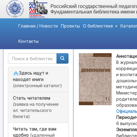
Российский государственный педагоги
Фундаментальная библиотека имени
Главная / Новости
Проекты
О библиотеке
Катало
Контакты
Быстрый доступ
Дефектология
Аннотаци
В журнал
коррекци
Здесь ищут и
и воспит
находят книги
дошкольн
(электронный каталог)
методиче
Министер
Стать читателем
родителе
(заявка на получение
образова
эл. читательского
Официаль
билета)
Периодич
6 выпуско
Читать там, где вам
Экземпля
удобно
(удаленный
библиоте