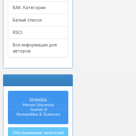
ВАК. Категории
Белый список
RSCI
Вся информация для
авторов
Izvestia:
Herzen University
Journal of
Humanities & Sciences
Обслуживание читателей