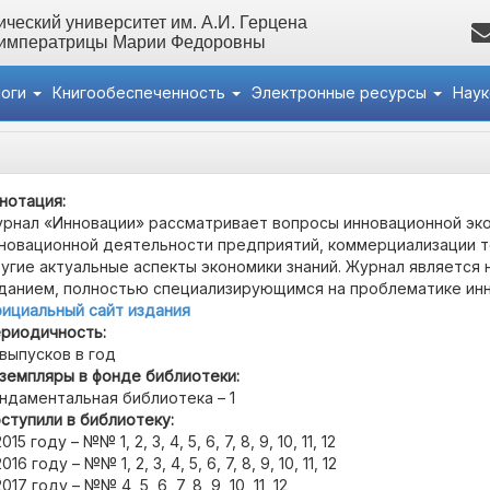
ческий университет им. А.И. Герцена
 императрицы Марии Федоровны
логи
Книгообеспеченность
Электронные ресурсы
Нау
нотация:
рнал «Инновации» рассматривает вопросы инновационной эко
новационной деятельности предприятий, коммерциализации т
угие актуальные аспекты экономики знаний. Журнал является
данием, полностью специализирующимся на проблематике инн
ициальный сайт издания
риодичность:
 выпусков в год
земпляры в фонде библиотеки:
ндаментальная библиотека – 1
ступили в библиотеку:
2015 году – №№ 1, 2, 3, 4, 5, 6, 7, 8, 9, 10, 11, 12
2016 году – №№ 1, 2, 3, 4, 5, 6, 7, 8, 9, 10, 11, 12
2017 году – №№ 4, 5, 6, 7, 8, 9, 10, 11, 12