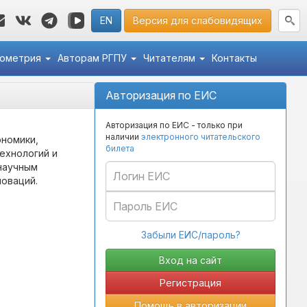
EN
Версия для слабовидящих
кометрия
Авторам РГПУ
Читателям
Контакты
Авторизация по ЕИС
Авторизация по ЕИС - только при
наличии
электронного читательского
номики,
билета
ехнологий и
 научным
оваций.
Забыли ЕИС/пароль?
Регистрация
Помощь в авторизации