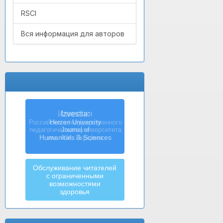
RSCI
Вся информация для авторов
Izvestia:
Herzen University
Journal of
Humanities & Sciences
Обслуживание читателей
с ограниченными
возможностями
здоровья