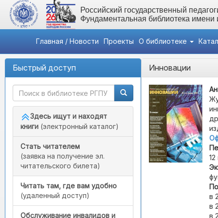
Российский государственный педагоги
Фундаментальная библиотека имени
Главная / Новости
Проекты
О библиотеке
Ката
Быстрый доступ
Инновации
Ан
Жу
ин
Здесь ищут и находят
др
книги
(электронный каталог)
из
Оф
Стать читателем
Пе
(заявка на получение эл.
12
читательского билета)
Эк
фу
Читать там, где вам удобно
По
(удаленный доступ)
в 
в 
Обслуживание инвалидов и
в 