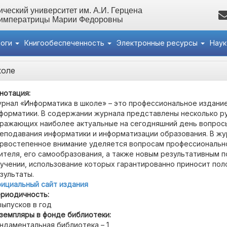
ческий университет им. А.И. Герцена
 императрицы Марии Федоровны
логи
Книгообеспеченность
Электронные ресурсы
Нау
коле
нотация:
рнал «Информатика в школе» – это профессиональное издание
форматики. В содержании журнала представлены несколько р
ражающих наиболее актуальные на сегодняшний день вопрос
еподавания информатики и информатизации образования. В ж
рвостепенное внимание уделяется вопросам профессиональн
ителя, его самообразования, а также новым результативным 
учении, использование которых гарантированно приносит по
зультаты.
ициальный сайт издания
риодичность:
выпусков в год
земпляры в фонде библиотеки:
ндаментальная библиотека – 1