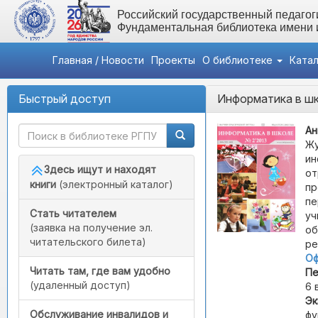
Российский государственный педагоги
Фундаментальная библиотека имени
Главная / Новости
Проекты
О библиотеке
Ката
Быстрый доступ
Информатика в ш
Ан
Жу
ин
Здесь ищут и находят
от
книги
(электронный каталог)
пр
пе
Стать читателем
уч
(заявка на получение эл.
об
читательского билета)
ре
Оф
Читать там, где вам удобно
Пе
(удаленный доступ)
6 
Эк
Обслуживание инвалидов и
фу