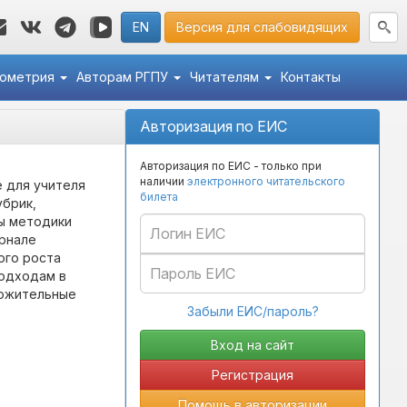
EN
Версия для слабовидящих
кометрия
Авторам РГПУ
Читателям
Контакты
Авторизация по ЕИС
Авторизация по ЕИС - только при
наличии
электронного читательского
 для учителя
билета
убрик,
ы методики
урнале
ого роста
подходам в
ложительные
Забыли ЕИС/пароль?
Регистрация
Помощь в авторизации