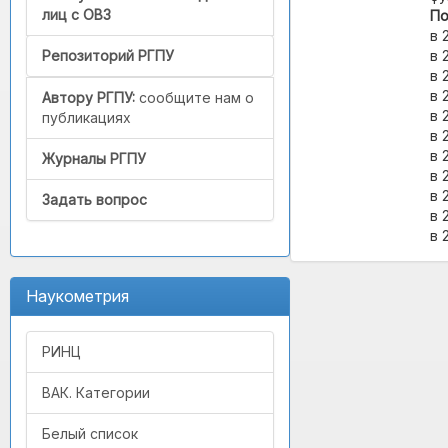
лиц с ОВЗ
По
в 
в 
Репозиторий РГПУ
в 
в 
Автору РГПУ:
сообщите нам о
в 
публикациях
в 
в 
Журналы РГПУ
в 
в 
Задать вопрос
в 
в 
Наукометрия
РИНЦ
ВАК. Категории
Белый список