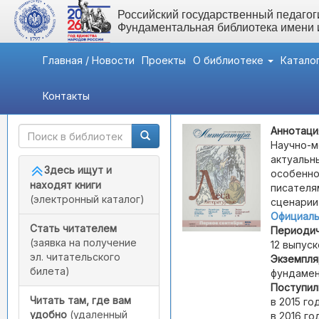
Российский государственный педагоги
Фундаментальная библиотека имени
Главная / Новости
Проекты
О библиотеке
Катало
Контакты
Быстрый доступ
Литература
Аннотаци
Научно-м
актуальн
Здесь ищут и
особенно
находят книги
писателя
(электронный каталог)
сценарии
Официаль
Стать читателем
Периодич
(заявка на получение
12 выпуск
эл. читательского
Экземпля
билета)
фундамен
Поступил
Читать там, где вам
в 2015 году
удобно
(удаленный
в 2016 год