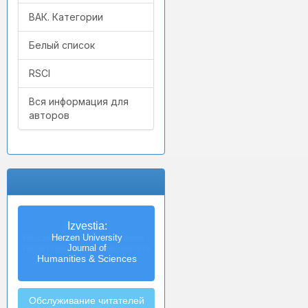
ВАК. Категории
Белый список
RSCI
Вся информация для
авторов
Izvestia:
Herzen University
Journal of
Humanities & Sciences
Обслуживание читателей