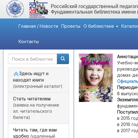
Российский государственный педагоги
Фундаментальная библиотека имени
Главная / Новости
Проекты
О библиотеке
Катало
Контакты
Быстрый доступ
Музыкальная палитра
Аннотаци
Учебно-м
руководи
Здесь ищут и
домах де
находят книги
Официаль
(электронный каталог)
Периодич
8 выпуско
Стать читателем
Экземпля
(заявка на получение
фундамен
эл. читательского
Поступил
билета)
в 2015 го
в 2016 год
Читать там, где вам
в 2017 год
удобно
(удаленный