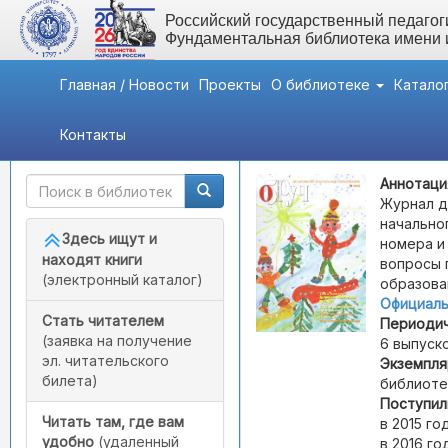
Российский государственный педагоги
Фундаментальная библиотека имени
Главная / Новости
Проекты
О библиотеке
Катало
Контакты
Быстрый доступ
Обруч. Образование: Реб
Аннотаци
Журнал д
начально
Здесь ищут и
номера и
находят книги
вопросы 
(электронный каталог)
образова
Официаль
Стать читателем
Периодич
(заявка на получение
6 выпуско
эл. читательского
Экземпля
билета)
библиоте
Поступил
Читать там, где вам
в 2015 год
удобно
(удаленный
в 2016 год