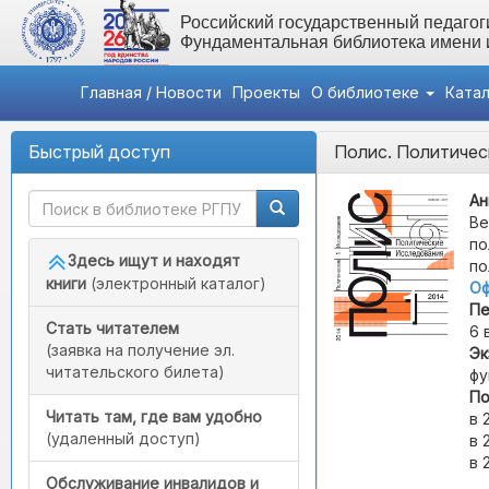
Российский государственный педагоги
Фундаментальная библиотека имени
Главная / Новости
Проекты
О библиотеке
Ката
Быстрый доступ
Полис. Политичес
Ан
Ве
по
Здесь ищут и находят
по
книги
(электронный каталог)
Оф
Пе
Стать читателем
6 
(заявка на получение эл.
Эк
читательского билета)
фу
По
Читать там, где вам удобно
в 
(удаленный доступ)
в 
в 
Обслуживание инвалидов и