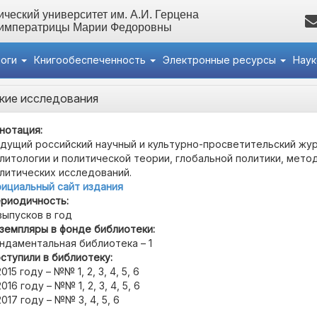
ческий университет им. А.И. Герцена
 императрицы Марии Федоровны
логи
Книгообеспеченность
Электронные ресурсы
Нау
кие исследования
нотация:
дущий российский научный и культурно-просветительский жур
литологии и политической теории, глобальной политики, мето
литических исследований.
ициальный сайт издания
риодичность:
выпусков в год
земпляры в фонде библиотеки:
ндаментальная библиотека – 1
ступили в библиотеку:
2015 году – №№ 1, 2, 3, 4, 5, 6
2016 году – №№ 1, 2, 3, 4, 5, 6
2017 году – №№ 3, 4, 5, 6