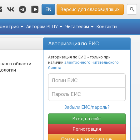
EN
Версия для слабовидящих
кометрия
Авторам РГПУ
Читателям
Контакты
Авторизация по ЕИС
Авторизация по ЕИС - только при
наличии
электронного читательского
нал в области
билета
дологии
Забыли ЕИС/пароль?
Регистрация
Помощь в авторизации