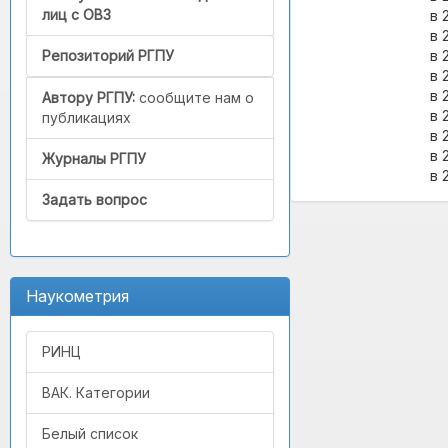
лиц с ОВЗ
в 
в 
в 
Репозиторий РГПУ
в 
в 
Автору РГПУ:
сообщите нам о
в 
публикациях
в 
в 
Журналы РГПУ
в 
Задать вопрос
Наукометрия
РИНЦ
ВАК. Категории
Белый список