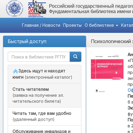
Российский государственный педагоги
Фундаментальная библиотека имени
Главная / Новости
Проекты
О библиотеке
Ката
Быстрый доступ
Психологический
Ан
«П
об
Здесь ищут и находят
пр
книги
(электронный каталог)
эк
пр
Стать читателем
Оф
(заявка на получение эл.
Пе
читательского билета)
6 
Эк
Читать там, где вам удобно
фу
(удаленный доступ)
По
в 
Обслуживание инвалидов и
в 