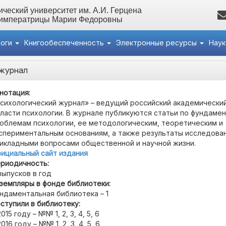
ческий университет им. А.И. Герцена
 императрицы Марии Федоровны
логи
Книгообеспеченность
Электронные ресурсы
Нау
 журнал
нотация:
сихологический журнал» – ведущий российский академический
ласти психологии. В журнале публикуются статьи по фундаме
облемам психологии, ее методологическим, теоретическим и
спериментальным основаниям, а также результаты исследован
икладными вопросами общественной и научной жизни.
ициальный сайт издания
риодичность:
выпусков в год
земпляры в фонде библиотеки:
ндаментальная библиотека – 1
ступили в библиотеку:
2015 году – №№ 1, 2, 3, 4, 5, 6
2016 году – №№ 1, 2, 3, 4, 5, 6