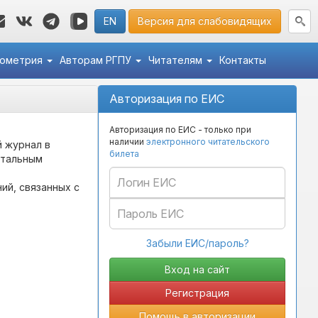
EN
Версия для слабовидящих
кометрия
Авторам РГПУ
Читателям
Контакты
Авторизация по ЕИС
Авторизация по ЕИС - только при
наличии
электронного читательского
 журнал в
билета
нтальным
ий, связанных с
Забыли ЕИС/пароль?
Регистрация
Помощь в авторизации