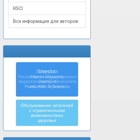
RSCI
Вся информация для авторов
Izvestia:
Herzen University
Journal of
Humanities & Sciences
Обслуживание читателей
с ограниченными
возможностями
здоровья