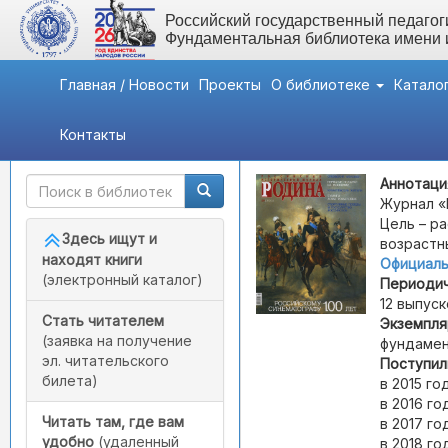
Российский государственный педагоги
Фундаментальная библиотека имени
Главная / Новости
Проекты
О библиотеке
Катало
Контакты
Быстрый доступ
Родина
Аннотаци
Журнал «
Цель – р
Здесь ищут и
возрастн
находят книги
Официаль
(электронный каталог)
Периодич
12 выпуск
Стать читателем
Экземпля
(заявка на получение
фундамен
эл. читательского
Поступил
билета)
в 2015 году
в 2016 году
Читать там, где вам
в 2017 год
удобно
(удаленный
в 2018 году