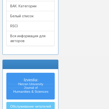
ВАК. Категории
Белый список
RSCI
Вся информация для
авторов
Izvestia:
Herzen University
Journal of
Humanities & Sciences
Обслуживание читателей