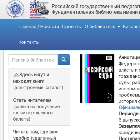
Российский государственный педагоги
Фундаментальная библиотека имени
Главная / Новости
Проекты
О библиотеке
Катало
Контакты
Быстрый доступ
Российский судья
Аннотаци
Федераль
власть и
Здесь ищут и
гражданс
находят книги
суды, ра
(электронный каталог)
информац
проблемы
Стать читателем
история 
(заявка на получение
Официаль
эл. читательского
Периодич
билета)
6 выпуско
Экземпля
Читать там, где вам
юридичес
удобно
(удаленный
Поступил