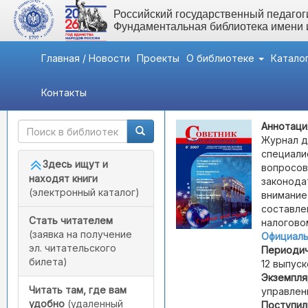
Российский государственный педагоги
Фундаментальная библиотека имени
Главная / Новости
Проекты
О библиотеке
Катало
Контакты
Быстрый доступ
Советник в сфере образ
Аннотаци
Журнал д
специали
Здесь ищут и
вопросов
находят книги
законода
(электронный каталог)
внимание
составле
Стать читателем
налогово
(заявка на получение
Официаль
эл. читательского
Периодич
билета)
12 выпуск
Экземпля
Читать там, где вам
управлен
удобно
(удаленный
Поступил