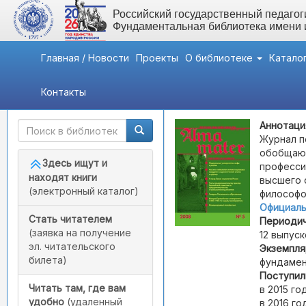
Российский государственный педагоги
Фундаментальная библиотека имени
Главная / Новости
Проекты
О библиотеке
Катало
Контакты
Быстрый доступ
Alma Mater (Вестник вы
Аннотаци
Журнал п
обобщают
Здесь ищут и
професси
находят книги
высшего 
(электронный каталог)
философо
Официаль
Стать читателем
Периодич
(заявка на получение
12 выпуск
эл. читательского
Экземпля
билета)
фундамен
Поступил
Читать там, где вам
в 2015 году
удобно
(удаленный
в 2016 году