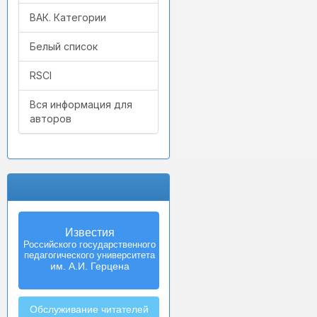
ВАК. Категории
Белый список
RSCI
Вся информация для
авторов
Известия
Izvestia:
Российского государственного
Herzen University
педагогического университета
Journal of
Humanities & Sciences
им. А.И. Герцена
Обслуживание читателей