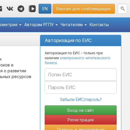
EN
Версия для слабовидящих
кометрия
Авторам РГПУ
Читателям
Контакты
Авторизация по ЕИС
Авторизация по ЕИС - только при
наличии
электронного читательского
и
билета
оков и
я о развитии
льных ресурсов
Забыли ЕИС/пароль?
Регистрация
Помощь в авторизации