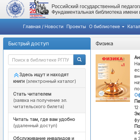
Российский государственный педагоги
Фундаментальная библиотека имени
Главная / Новости
Проекты
О библиотеке
Ката
Быстрый доступ
Физика
Ан
На
ес
Здесь ищут и находят
вн
книги
(электронный каталог)
на
по
Стать читателем
Оф
(заявка на получение эл.
Пе
читательского билета)
12
Эк
Читать там, где вам удобно
фу
(удаленный доступ)
По
в 
Обслуживание инвалидов и
в 