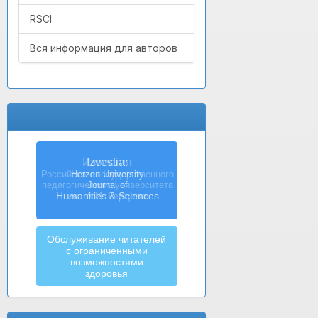
RSCI
Вся информация для авторов
Izvestia:
Herzen University
Journal of
Humanities & Sciences
Обслуживание читателей
с ограниченными
возможностями
здоровья