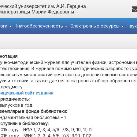
ческий университет им. А.И. Герцена
 императрицы Марии Федоровны
логи
Книгообеспеченность
Электронные ресурсы
Нау
нотация:
учно-методический журнал для учителей физики, астрономии 
тествознания. В журнале помимо методических разработок ур
еклассным мероприятий печатаются дополнительные сведени
уки и техники, а также дается электронных обзор образовате
 предмету.
ициальный сайт издания
риодичность:
 выпусков в год
земпляры в фонде библиотеки:
ндаментальная библиотека – 1
ступили в библиотеку:
2015 году – №№ 1, 2, 3, 4, 5/6, 7/8, 9, 10, 11, 12
2016 году – №№ 1, 2, 3, 4, 5/6, 7/8, 9/10, 11/12