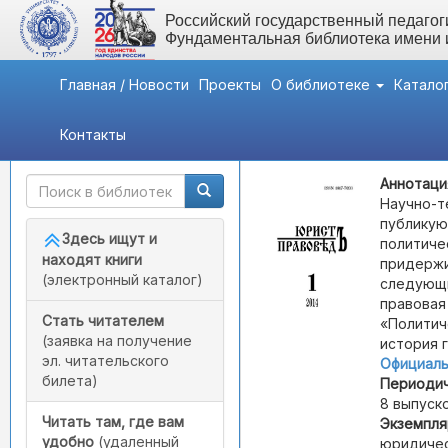
Российский государственный педагоги
Фундаментальная библиотека имени
Главная / Новости
Проекты
О библиотеке
Катало
Контакты
Быстрый доступ
Юристъ-Правоведъ
Аннотаци
Научно-т
публикую
Здесь ищут и
политиче
находят книги
придержи
(электронный каталог)
следующи
правовая
Стать читателем
«Политич
(заявка на получение
история 
эл. читательского
Официаль
билета)
Периодич
8 выпуско
Читать там, где вам
Экземпля
удобно
(удаленный
юридичес