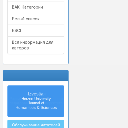
ВАК. Категории
Белый список
RSCI
Вся информация для
авторов
Izvestia:
Herzen University
Journal of
Humanities & Sciences
Обслуживание читателей