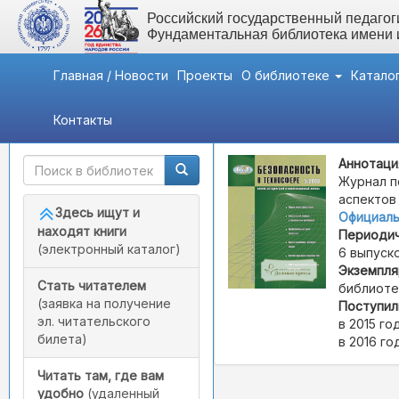
Российский государственный педагоги
Фундаментальная библиотека имени
Главная / Новости
Проекты
О библиотеке
Катало
Контакты
Быстрый доступ
Безопасность в технос
Аннотаци
Журнал п
аспектов
Здесь ищут и
Официаль
находят книги
Периодич
(электронный каталог)
6 выпуско
Экземпля
Стать читателем
библиоте
(заявка на получение
Поступил
эл. читательского
в 2015 год
билета)
в 2016 го
Читать там, где вам
удобно
(удаленный