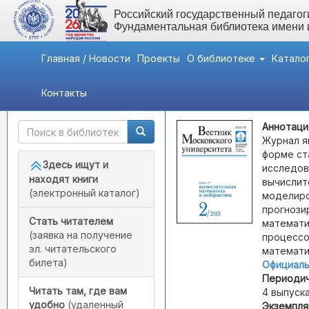
Российский государственный педагоги
Фундаментальная библиотека имени
Главная / Новости
Проекты
О библиотеке
Катало
Контакты
Быстрый доступ
Вестник Московского ун
Аннотаци
Журнал я
форме ст
Здесь ищут и
исследов
находят книги
вычислит
(электронный каталог)
моделиро
прогнози
Стать читателем
математи
(заявка на получение
процессо
эл. читательского
математи
билета)
Официаль
Периодич
Читать там, где вам
4 выпуска
удобно
(удаленный
Экземпля