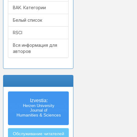
ВАК. Категории
Белый список
RSCI
Вся информация для
авторов
Izvestia:
Herzen University
Journal of
Humanities & Sciences
Обслуживание читателей