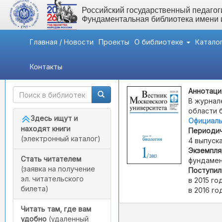
Российский государственный педагоги
Фундаментальная библиотека имени
Главная / Новости
Проекты
О библиотеке
Катало
Контакты
Быстрый доступ
Вестник Московского ун
Аннотаци
В журнал
области 
Здесь ищут и
Официаль
находят книги
Периодич
(электронный каталог)
4 выпуска
Экземпля
Стать читателем
фундамен
(заявка на получение
Поступил
эл. читательского
в 2015 год
билета)
в 2016 го
Читать там, где вам
удобно
(удаленный