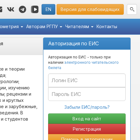
EN
Версия для слабовидящих
кометрия
Авторам РГПУ
Читателям
Контакты
ая
Авторизация по ЕИС
Авторизация по ЕИС - только при
наличии
электронного читательского
билета
ке и теории
да;
рологии;
ии, изучению
пы; рецензии и
 и круглых
ые и зарубежные,
Забыли ЕИС/пароль?
ведения. В
 и студентов
Регистрация
Помощь в авторизации