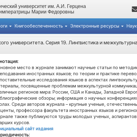
ческий университет им. А.И. Герцена
 императрицы Марии Федоровны
логи
Книгообеспеченность
Электронные ресурсы
Нау
ого университета. Серия 19. Лингвистика и межкультурн
нотация:
новное место в журнале занимают научные статьи по методи
еподавания иностранных языков; по теории и практике перево
поставительные исследования языков в аспектах лингвокульту
териалы, посвященные проблемам межкультурной коммуникац
зличных регионов мира: России, США и Канады, Западной Евро
блиографические обзоры; информация о научных конференциях
олах. Среди авторов журнала – крупные ученые, отечественн
центы, профессора факультета иностранных языков и регионо
рнале также публикуются труды молодых ученых, аспирантов
арших курсов.
ициальный сайт издания
риодичность: