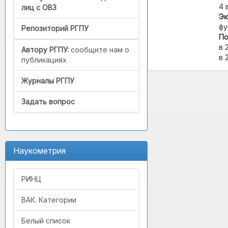
4 
лиц с ОВЗ
Эк
фу
Репозиторий РГПУ
По
в 
Автору РГПУ:
сообщите нам о
в 
публикациях
Журналы РГПУ
Задать вопрос
Наукометрия
РИНЦ
ВАК. Категории
Белый список