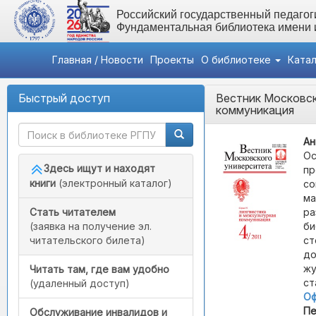
Российский государственный педагоги
Фундаментальная библиотека имени
Главная / Новости
Проекты
О библиотеке
Ката
Быстрый доступ
Вестник Московск
коммуникация
Ан
Ос
Здесь ищут и находят
пр
книги
(электронный каталог)
со
ма
ра
Стать читателем
би
(заявка на получение эл.
ст
читательского билета)
до
жу
Читать там, где вам удобно
ст
(удаленный доступ)
Оф
Пе
Обслуживание инвалидов и