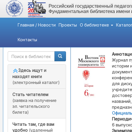
Российский государственный педагоги
Фундаментальная библиотека имени
Главная / Новости
Проекты
О библиотеке
Катало
Контакты
Быстрый доступ
Вестник Московского ун
Аннотаци
Журнал п
истории 
Здесь ищут и
документ
находят книги
конферен
(электронный каталог)
для диск
учредите
Стать читателем
достовер
(заявка на получение
названий,
эл. читательского
предназн
билета)
Официаль
Периодич
Читать там, где вам
6 выпуско
удобно
(удаленный
Экземпля