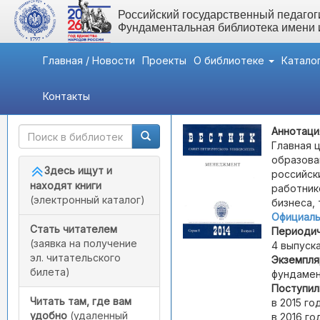
Российский государственный педагоги
Фундаментальная библиотека имени
Главная / Новости
Проекты
О библиотеке
Катало
Контакты
Быстрый доступ
Вестник Санкт-Петербу
Аннотаци
Главная 
образова
Здесь ищут и
российск
находят книги
работник
(электронный каталог)
бизнеса,
Официаль
Стать читателем
Периодич
(заявка на получение
4 выпуска
эл. читательского
Экземпля
билета)
фундамен
Поступил
Читать там, где вам
в 2015 год
удобно
(удаленный
в 2016 год