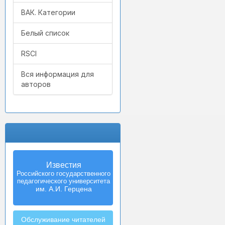
ВАК. Категории
Белый список
RSCI
Вся информация для
авторов
Известия
Izvestia:
Российского государственного
Herzen University
педагогического университета
Journal of
Humanities & Sciences
им. А.И. Герцена
Обслуживание читателей