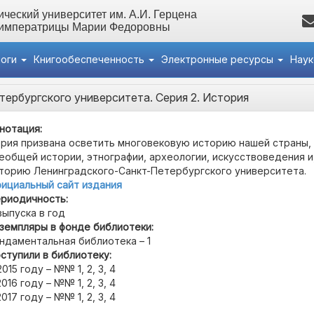
ческий университет им. А.И. Герцена
 императрицы Марии Федоровны
логи
Книгообеспеченность
Электронные ресурсы
Нау
тербургского университета. Серия 2. История
нотация:
рия призвана осветить многовековую историю нашей страны,
еобщей истории, этнографии, археологии, искусствоведения и
торию Ленинградского-Санкт-Петербургского университета.
ициальный сайт издания
риодичность:
выпуска в год
земпляры в фонде библиотеки:
ндаментальная библиотека – 1
ступили в библиотеку:
2015 году – №№ 1, 2, 3, 4
2016 году – №№ 1, 2, 3, 4
2017 году – №№ 1, 2, 3, 4