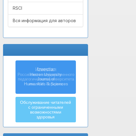
RSCI
Вся информация для авторов
Izvestia:
Herzen University
Journal of
Humanities & Sciences
Обслуживание читателей
с ограниченными
возможностями
здоровья