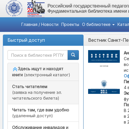
Российский государственный педагоги
Фундаментальная библиотека имени
Главная / Новости
Проекты
О библиотеке
Ката
Быстрый доступ
Вестник Санкт-Пе
Ан
Се
вс
Здесь ищут и находят
ис
книги
(электронный каталог)
Оф
Пе
Стать читателем
4 
(заявка на получение эл.
Эк
читательского билета)
фу
По
Читать там, где вам удобно
В 
(удаленный доступ)
в 
в 
Обслуживание инвалидов и