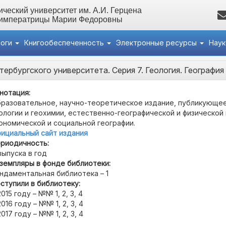
ческий университет им. А.И. Герцена
 императрицы Марии Федоровны
логи
Книгообеспеченность
Электронные ресурсы
Нау
ербургского университета. Серия 7. Геология. География
нотация:
разовательное, научно-теоретическое издание, публикующее
ологии и геохимии, естественно-географической и физической 
ономической и социальной географии.
ициальный сайт издания
риодичность:
выпуска в год
земпляры в фонде библиотеки:
ндаментальная библиотека – 1
ступили в библиотеку:
2015 году – №№ 1, 2, 3, 4
2016 году – №№ 1, 2, 3, 4
2017 году – №№ 1, 2, 3, 4