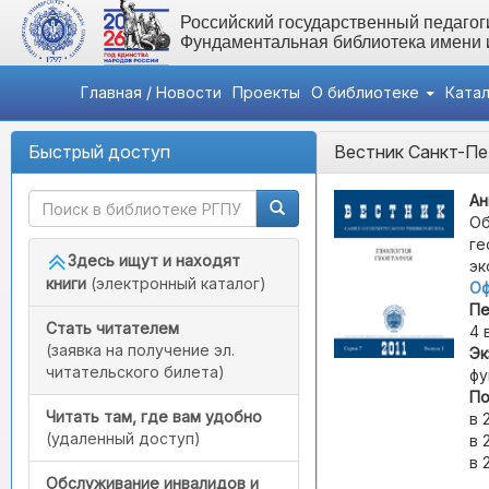
Российский государственный педагоги
Фундаментальная библиотека имени
Главная / Новости
Проекты
О библиотеке
Ката
Быстрый доступ
Вестник Санкт-Пет
Ан
Об
ге
Здесь ищут и находят
эк
книги
(электронный каталог)
Оф
Пе
Стать читателем
4 
(заявка на получение эл.
Эк
читательского билета)
фу
По
Читать там, где вам удобно
в 
(удаленный доступ)
в 
в 
Обслуживание инвалидов и