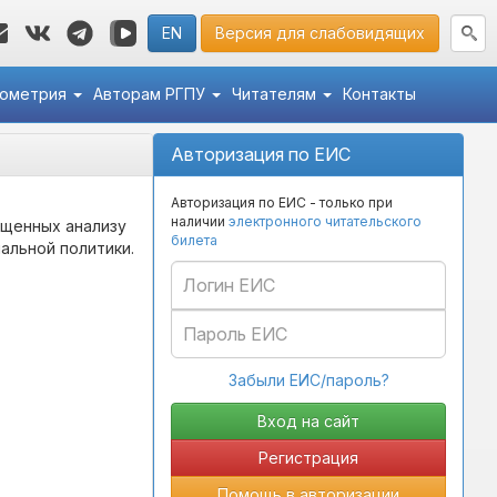
EN
Версия для слабовидящих
кометрия
Авторам РГПУ
Читателям
Контакты
Авторизация по ЕИС
Авторизация по ЕИС - только при
наличии
электронного читательского
ященных анализу
билета
альной политики.
Забыли ЕИС/пароль?
Регистрация
Помощь в авторизации