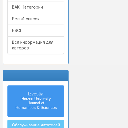
ВАК. Категории
Белый список
RSCI
Вся информация для
авторов
Izvestia:
Herzen University
Journal of
Humanities & Sciences
Обслуживание читателей