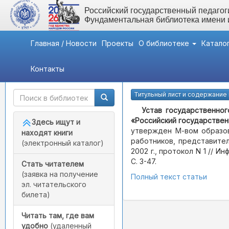
Российский государственный педагоги
Фундаментальная библиотека имени
Главная / Новости
Проекты
О библиотеке
Катало
Контакты
Быстрый доступ
Журнал №21
Титульный лист и содержание
Устав государственно
«Российский государственн
Здесь ищут и
утвержден М-вом образова
находят книги
работников, представител
(электронный каталог)
2002 г., протокол N 1 // И
С. 3-47.
Стать читателем
(заявка на получение
Полный текст статьи
эл. читательского
билета)
Читать там, где вам
удобно
(удаленный