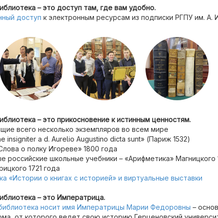
блиотека – это доступ там, где вам удобно.
нный доступ
к электронным ресурсам из подписки РГПУ им. А. 
блиотека – это прикосновение к истинным ценностям.
щие всего несколько экземпляров во всем мире
insigniter a d. Aurelio Augustino dicta sunt» (Париж 1532)
лова о полку Игореве» 1800 года
 российские школьные учебники – «Арифметика» Магницкого 
ицкого 1721 года
ка «Истории о книгах с историей» и виртуальные выставки
иблиотека – это Императрица.
библиотека носит имя Императрицы Марии Федоровны
– осно
ма, от которого ведет свою историю Герценовский универси