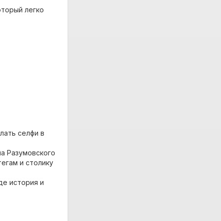
оторый легко
лать селфи в
а Разумовского
егам и столику
де история и