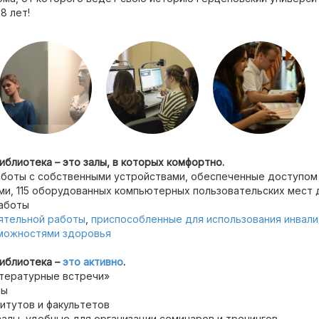
8 лет!
блиотека – это залы, в которых комфортно.
боты с собственными устройствами, обеспеченные доступом к
ми, 115 оборудованных компьютерных пользовательских мест 
аботы
ятельной работы
,
приспособленные для использования инвали
можностями здоровья
иблиотека –
это активно
.
тературные встречи»
ны
итутов и факультетов
алы, удобные для организации семинаров и тренингов