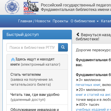
Российский государственный педагоги
Фундаментальная библиотека имени
Главная / Новости
Проекты
О библиотеке
Ката
Быстрый доступ
Вернуться наза
библиотеке!
Дорогие первокурс
Здесь ищут и находят
Фундаментальная би
книги
(электронный каталог)
вас.
Стать читателем
Фундаментальная б
(заявка на получение эл.
➤3+ миллиона
читательского билета)
печатных книг
, вкл
➤20+ миллионов
книг и статей на ан
Читать там, где вам удобно
точке мира и в люб
(удаленный доступ)
➤400+ тысяч
учебных изданий и 
Обслуживание инвалидов и