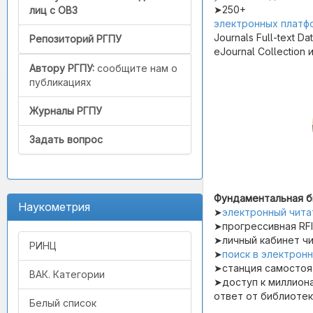
➤250+
лиц с ОВЗ
электронных платф
Journals Full-text D
Репозиторий РГПУ
eJournal Collection 
Автору РГПУ:
сообщите нам о
публикациях
Журналы РГПУ
Задать вопрос
Фундаментальная б
Наукометрия
➤
электронный чита
➤прогрессивная RF
➤личный кабинет ч
РИНЦ
➤
поиск в электрон
➤станция самостоя
ВАК. Категории
➤доступ к миллиона
ответ от библиотек
Белый список