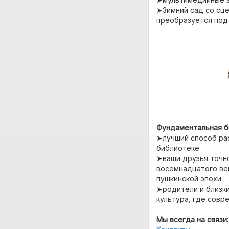
➤Зимний сад со сце
преобразуется под
Фундаментальная би
➤лучший способ рас
библиотеке
➤ваши друзья точн
восемнадцатого век
пушкинской эпохи
➤родители и близки
культура, где совр
Мы всегда на связи: