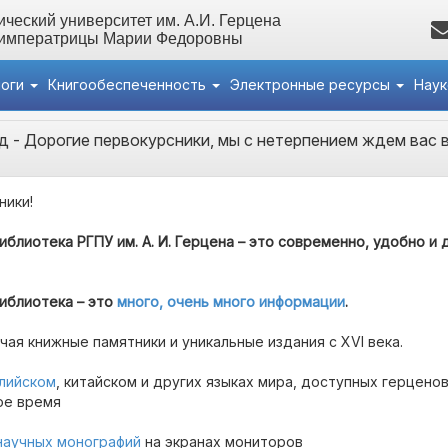
ческий университет им. А.И. Герцена
 императрицы Марии Федоровны
логи
Книгообеспеченность
Электронные ресурсы
Нау
д
- Дорогие первокурсники, мы с нетерпением ждем вас 
ники!
блиотека РГПУ им. А. И. Герцена – это современно, удобно и 
иблиотека – это
много, очень много информации
.
ючая книжные памятники и уникальные издания с XVI века.
глийском
, китайском и других языках мира, доступных герцено
ое время
научных монографий
на экранах мониторов