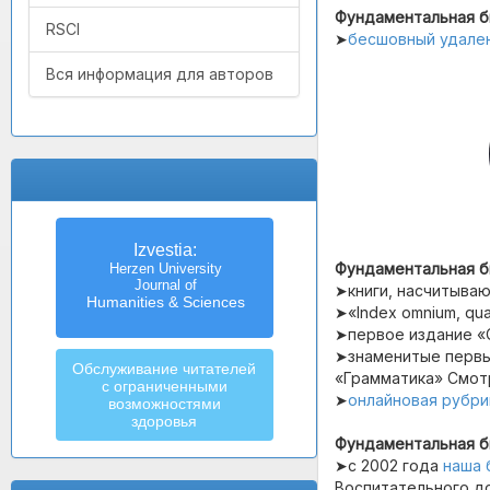
Фундаментальная би
RSCI
➤
бесшовный удале
Вся информация для авторов
Izvestia:
Фундаментальная би
Herzen University
Journal of
➤книги, насчитываю
Humanities & Sciences
➤«Index omnium, quae 
➤первое издание «С
➤знаменитые первые
Обслуживание читателей
«Грамматика» Смотр
с ограниченными
➤
онлайновая рубри
возможностями
здоровья
Фундаментальная б
➤с 2002 года
наша 
Воспитательного до