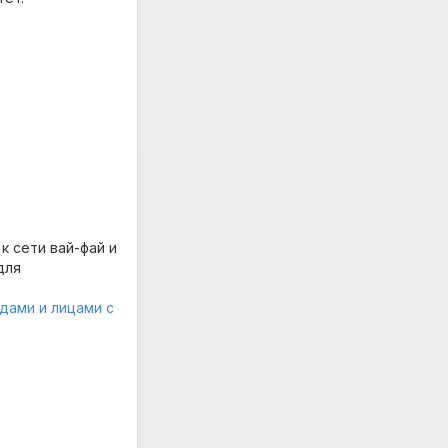
 сети вай-фай и
для
дами и лицами с