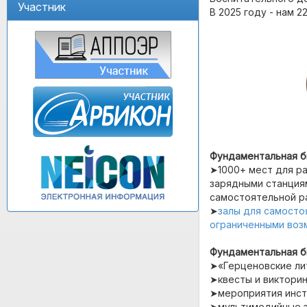
Участник
В 2025 году - нам 22
Фундаментальная би
➤1000+ мест для ра
зарядными станция
самостоятельной р
➤
залы для самосто
ограниченными воз
Фундаментальная б
➤«Герценовские ли
➤квесты и виктори
➤мероприятия инст
➤мультимедийные з