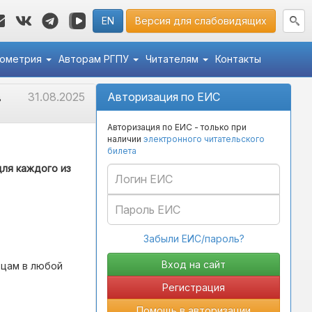
EN
Версия для слабовидящих
кометрия
Авторам РГПУ
Читателям
Контакты
31.08.2025
Авторизация по ЕИС
в
Авторизация по ЕИС - только при
наличии
электронного читательского
билета
для каждого из
Забыли ЕИС/пароль?
вцам в любой
Регистрация
Помощь в авторизации